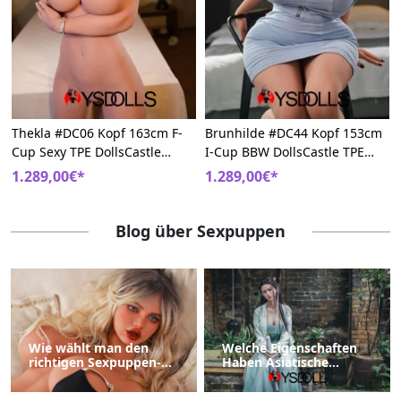
Thekla #DC06 Kopf 163cm F-
Brunhilde #DC44 Kopf 153cm
Cup Sexy TPE DollsCastle
I-Cup BBW DollsCastle TPE
Charme Liebespuppe
Große Brüste Sexpuppem
1.289,00€*
1.289,00€*
Blog über Sexpuppen
Wie wählt man den
Welche Eigenschaften
richtigen Sexpuppen-
Haben Asiatische
Torso aus?
Sexpuppen?