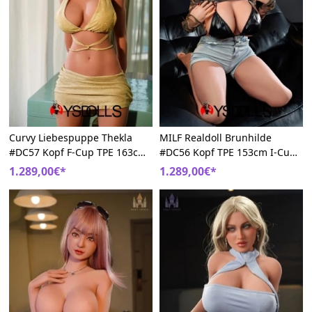
Curvy Liebespuppe Thekla
MILF Realdoll Brunhilde
#DC57 Kopf F-Cup TPE 163cm
#DC56 Kopf TPE 153cm I-Cup
Reifen DollsCastle
Sexy DollsCastle
1.289,00€*
1.289,00€*