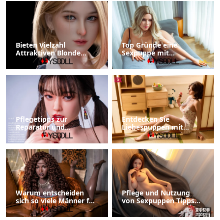
Bieten Vielzahl
Top Gründe eine
Attraktiven Blonde
Sexpuppe mit
Sexpuppen
Stehenden Füßen zu
Wählen
Pflegetipps zur
Entdecken Sie
Reparatur und
Liebespuppen mit
Restaurierung Ihrer
beweglichem Kiefer und
Silikon Sexpuppe
Mundstrukturen
Warum entscheiden
Pflege und Nutzung
sich so viele Männer für
von Sexpuppen Tipps
den Kauf von
und Tricks
Sexpuppen?