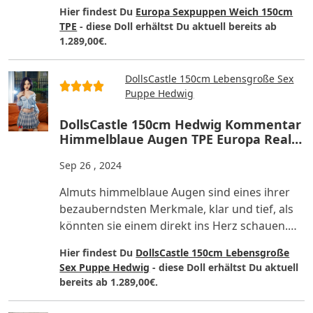
wie bei anderen gr..
Hier findest Du
Europa Sexpuppen Weich 150cm
TPE
- diese Doll erhältst Du aktuell bereits ab
1.289,00€.
DollsCastle 150cm Lebensgroße Sex
Puppe Hedwig
DollsCastle 150cm Hedwig Kommentar
Himmelblaue Augen TPE Europa Reale
Sexpuppe
Sep 26 , 2024
Almuts himmelblaue Augen sind eines ihrer
bezauberndsten Merkmale, klar und tief, als
könnten sie einem direkt ins Herz schauen.
Obwohl ihre Europa Se..
Hier findest Du
DollsCastle 150cm Lebensgroße
Sex Puppe Hedwig
- diese Doll erhältst Du aktuell
bereits ab 1.289,00€.