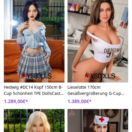
Hedwig #DC14 Kopf 150cm B-
Lieselotte 170cm
Cup Schönheit TPE DollsCastle
Gesäßvergrößerung G-Cup
Lebensgroße Sexpuppen
#DC44 Kopf DollsCastle TPE
1.289,00€*
1.389,00€*
Big Boobs Sex Puppe