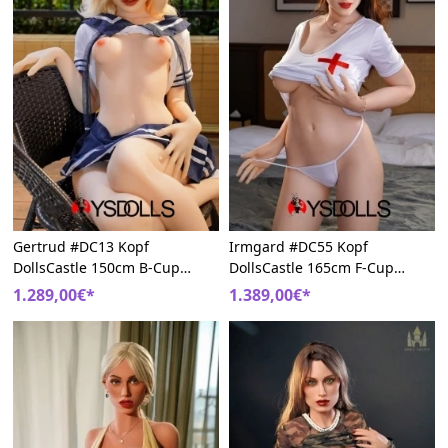
Gertrud #DC13 Kopf
Irmgard #DC55 Kopf
DollsCastle 150cm B-Cup
DollsCastle 165cm F-Cup
Weich TPE Europa Sexpuppe
Interessant Nackte TPE
1.289,00€*
1.389,00€*
Liebespuppe