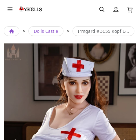
Dolls Castle
Irmgard #DC55 Kopf D...