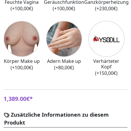
Feuchte Vagina
Geräuschfunktion
Ganzkörperheizung
(+100,00€)
(+100,00€)
(+230,00€)
Körper Make up
Adern Make up
Verhärteter
Kopf
(+100,00€)
(+80,00€)
(+150,00€)
1,389.00€*
Zusätzliche Informationen zu diesem
Produkt