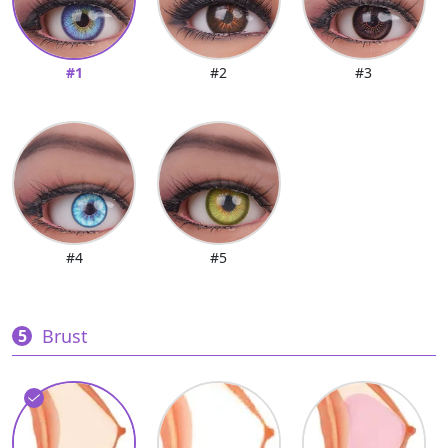
#1
#2
#3
#4
#5
Brust