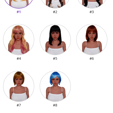
#1
#2
#3
#4
#5
#6
#7
#8