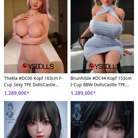
Thekla #DC06 Kopf 163cm F-
Brunhilde #DC44 Kopf 153cm
Cup Sexy TPE DollsCastle
I-Cup BBW DollsCastle TPE
Charme Liebespuppe
Große Brüste Sexpuppem
1.289,00€*
1.289,00€*