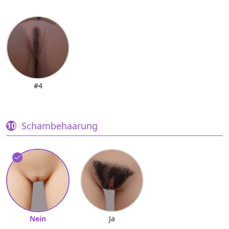
#4
Schambehaarung
Nein
Ja