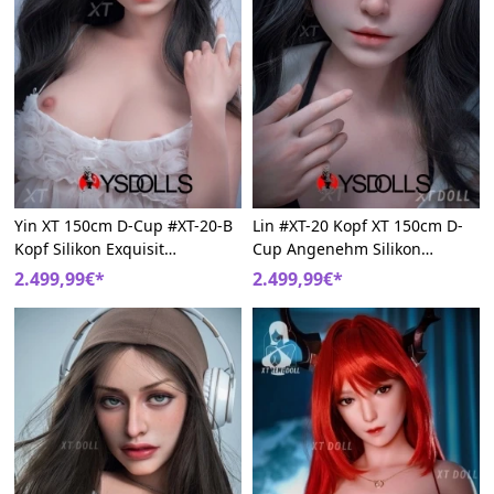
Yin XT 150cm D-Cup #XT-20-B
Lin #XT-20 Kopf XT 150cm D-
Kopf Silikon Exquisit
Cup Angenehm Silikon
Lebensgroße Sexpuppen
Asiatische Sex Puppe
2.499,99€*
2.499,99€*