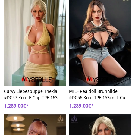
Curvy Liebespuppe Thekla
MILF Realdoll Brunhilde
#DC57 Kopf F-Cup TPE 163cm
#DC56 Kopf TPE 153cm I-Cup
Reifen DollsCastle
Sexy DollsCastle
1.289,00€*
1.289,00€*