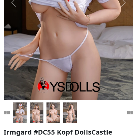
Previous
Next
Previous
Ne
Irmgard #DC55 Kopf DollsCastle