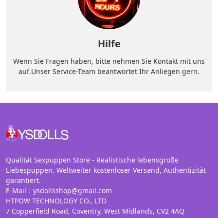
Hilfe
Wenn Sie Fragen haben, bitte nehmen Sie Kontakt mit uns
auf.Unser Service-Team beantwortet Ihr Anliegen gern.
Qualität Sexpuppen Store - Realistische lebensgroße
Liebespuppen. Weltweiter kostenloser Versand, Authentizität
garantiert.
E-Mail：ysdollsshop@gmail.com
HTPOW TECHNOLOGY CO., LTD
7 Copperfield Road, Coventry, West Midlands, CV2 4AQ