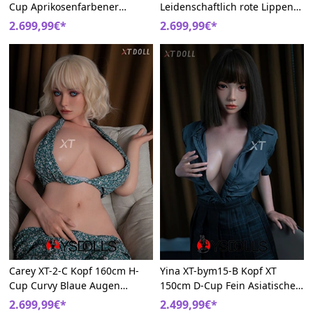
Cup Aprikosenfarbener
Leidenschaftlich rote Lippen
Strickrock XT Silikon
Silikon XT Sexy Sexpuppen
2.699,99€*
2.699,99€*
Lebensechte Sex Puppe
Carey XT-2-C Kopf 160cm H-
Yina XT-bym15-B Kopf XT
Cup Curvy Blaue Augen
150cm D-Cup Fein Asiatische
Silikon XT Sexpuppe
Silikon Liebespuppe
2.699,99€*
2.499,99€*