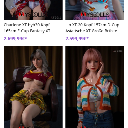
Charlene XT-byb30 Kopf
Lin XT-20 Kopf 157cm D-Cup
165cm E-Cup Fantasy XT
Asiatische XT Große Brüste
Silikon Modisch Liebespuppe
Silikon Sexpuppe
2.699,99€*
2.599,99€*