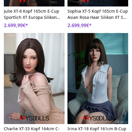
Julie XT-6 Kopf 165cm E-Cup
Sophia XT-5 Kopf 165cm E-Cup
Sportlich XT Europa Silikon
Asian Rosa Haar Silikon XT Sex
Sexpuppen
Puppe
2.699,99€*
2.699,99€*
Charlie XT-33 Kopf 164cm C-
Irina XT-18 Kopf 161cm B-Cup