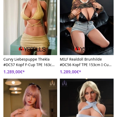
Curvy Liebespuppe Thekla
MILF Realdoll Brunhilde
#DC57 Kopf F-Cup TPE 163cm
#DC56 Kopf TPE 153cm I-Cup
Reifen DollsCastle
Sexy DollsCastle
1.289,00€*
1.289,00€*