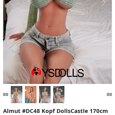
Previous
Next
Previous
Ne
Almut #DC48 Kopf DollsCastle 170cm