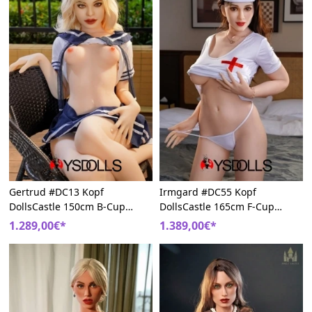
Gertrud #DC13 Kopf
Irmgard #DC55 Kopf
DollsCastle 150cm B-Cup
DollsCastle 165cm F-Cup
Weich TPE Europa Sexpuppe
Interessant Nackte TPE
1.289,00€*
1.389,00€*
Liebespuppe