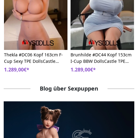
Thekla #DC06 Kopf 163cm F-
Brunhilde #DC44 Kopf 153cm
Cup Sexy TPE DollsCastle
I-Cup BBW DollsCastle TPE
Charme Liebespuppe
Große Brüste Sexpuppem
1.289,00€*
1.289,00€*
Blog über Sexpuppen