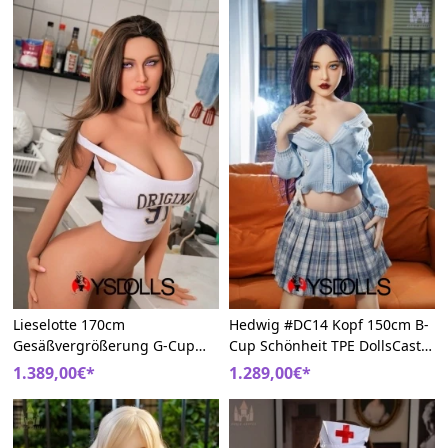
Lieselotte 170cm
Hedwig #DC14 Kopf 150cm B-
Gesäßvergrößerung G-Cup
Cup Schönheit TPE DollsCastle
#DC44 Kopf DollsCastle TPE
Lebensgroße Sexpuppen
1.389,00€*
1.289,00€*
Big Boobs Sex Puppe