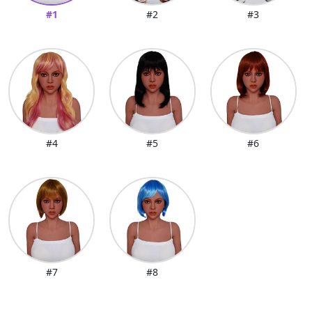
#1
#2
#3
#4
#5
#6
#7
#8