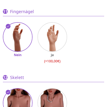
Fingernägel
Nein
Ja
(+100,00€)
Skelett