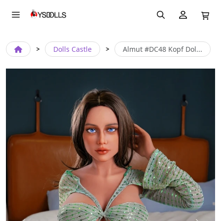
Dolls Castle
Almut #DC48 Kopf Dol...