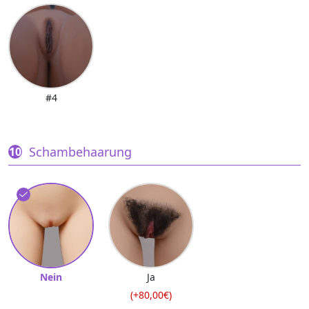
#4
Schambehaarung
Nein
Ja
(+80,00€)