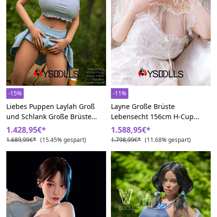
-15%
-11%
Liebes Puppen Laylah Groß
Layne Große Brüste
und Schlank Große Brüste
Lebensecht 156cm H-Cup
Schwarz Sex Dolls
443# WM Liebespuppe
1.428,95€*
1.588,95€*
1.689,99€*
(15.45% gespart)
1.798,99€*
(11.68% gespart)