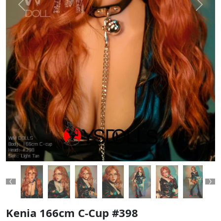
Previous
Next
Previous
Ne
Kenia 166cm C-Cup #398