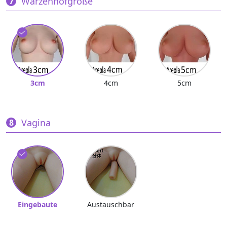
Warzenhofgröße
3cm
4cm
5cm
Vagina
Eingebaute
Austauschbar