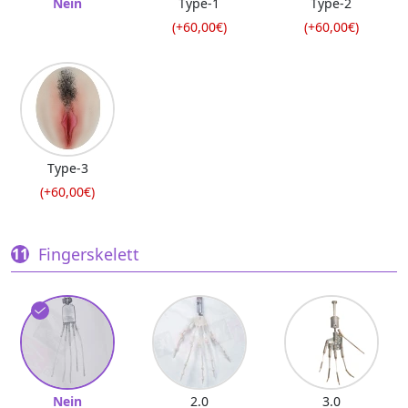
Nein
Type-1
Type-2
(+60,00€)
(+60,00€)
Type-3
(+60,00€)
Fingerskelett
Nein
2.0
3.0