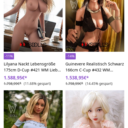
-11%
-14%
Lilyana Nackt Lebensgröße
Guinevere Realistisch Schwarz
175cm D-Cup #421 WM Liebes
166cm C-Cup #432 WM
Puppen
Liebespuppe
1.588,95€*
1.538,95€*
1.798,99€*
(11.68% gespart)
1.798,99€*
(14.45% gespart)