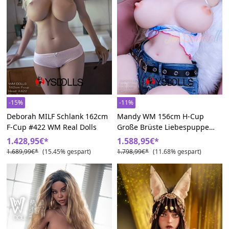
-15%
-11%
Deborah MILF Schlank 162cm
Mandy WM 156cm H-Cup
F-Cup #422 WM Real Dolls
Große Brüste Liebespuppe
Doll
1.428,95€*
1.588,95€*
1.689,99€*
(15.45% gespart)
1.798,99€*
(11.68% gespart)