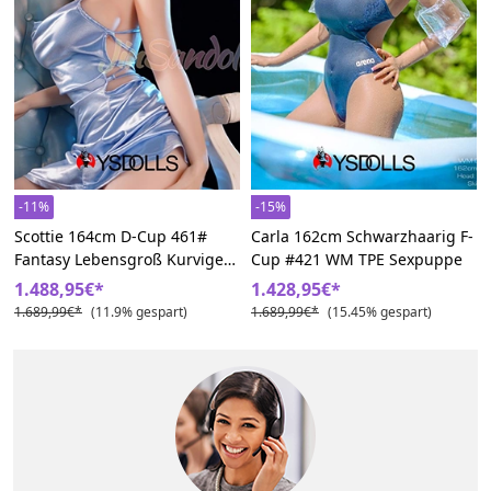
-11%
-15%
Scottie 164cm D-Cup 461#
Carla 162cm Schwarzhaarig F-
Fantasy Lebensgroß Kurvige
Cup #421 WM TPE Sexpuppe
Sexpuppen
1.488,95€*
1.428,95€*
1.689,99€*
(11.9% gespart)
1.689,99€*
(15.45% gespart)