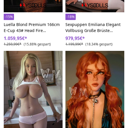
-15%
-18%
Luella Blond Premium 166cm
Sexpuppen Emiliana Elegant
E-Cup 43# Head Fire
Vollbusig Große Brüste
Liebespuppe
Lovedolls
1.059,95€*
979,95€*
1.259,99€*
(15.88% gespart)
1.199,99€*
(18.34% gespart)