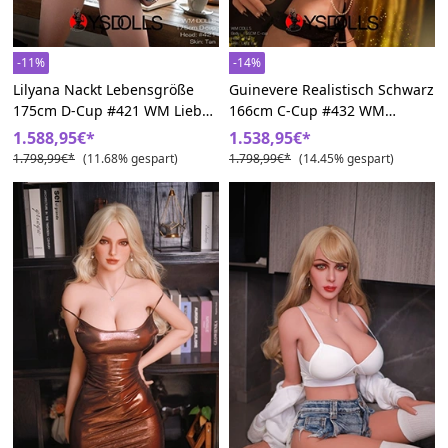
-11%
-14%
Lilyana Nackt Lebensgröße
Guinevere Realistisch Schwarz
175cm D-Cup #421 WM Liebes
166cm C-Cup #432 WM
Puppen
Liebespuppe
1.588,95€*
1.538,95€*
1.798,99€*
(11.68% gespart)
1.798,99€*
(14.45% gespart)