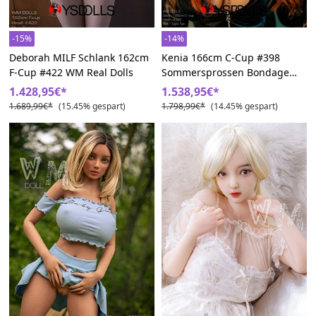
-15%
-14%
Deborah MILF Schlank 162cm
Kenia 166cm C-Cup #398
F-Cup #422 WM Real Dolls
Sommersprossen Bondage
Entzückend Sexpuppen
1.428,95€*
1.538,95€*
1.689,99€*
(15.45% gespart)
1.798,99€*
(14.45% gespart)