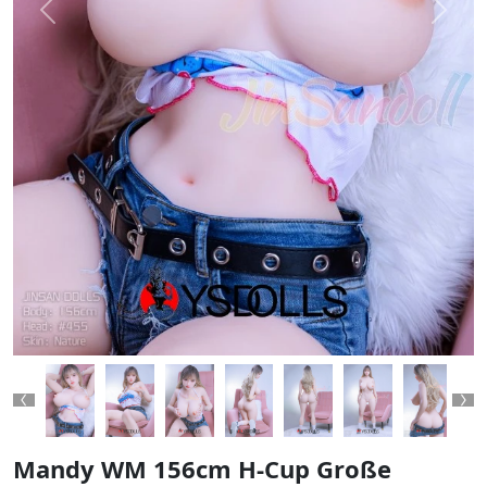
Previous
Next
Previous
Ne
Mandy WM 156cm H-Cup Große