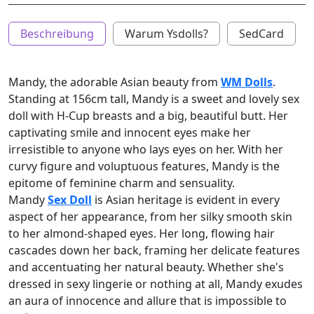
Beschreibung
Warum Ysdolls?
SedCard
Mandy, the adorable Asian beauty from
WM Dolls
.
Standing at 156cm tall, Mandy is a sweet and lovely sex
doll with H-Cup breasts and a big, beautiful butt. Her
captivating smile and innocent eyes make her
irresistible to anyone who lays eyes on her. With her
curvy figure and voluptuous features, Mandy is the
epitome of feminine charm and sensuality.
Mandy
Sex Doll
is Asian heritage is evident in every
aspect of her appearance, from her silky smooth skin
to her almond-shaped eyes. Her long, flowing hair
cascades down her back, framing her delicate features
and accentuating her natural beauty. Whether she's
dressed in sexy lingerie or nothing at all, Mandy exudes
an aura of innocence and allure that is impossible to