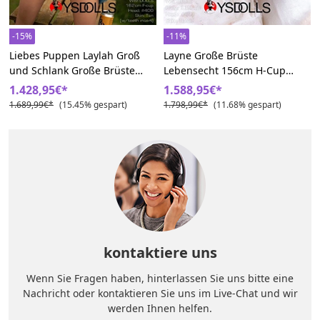
-15%
-11%
Liebes Puppen Laylah Groß
Layne Große Brüste
und Schlank Große Brüste
Lebensecht 156cm H-Cup
Schwarz Sex Dolls
443# WM Liebespuppe
1.428,95€*
1.588,95€*
1.689,99€*
(15.45% gespart)
1.798,99€*
(11.68% gespart)
kontaktiere uns
Wenn Sie Fragen haben, hinterlassen Sie uns bitte eine
Nachricht oder kontaktieren Sie uns im Live-Chat und wir
werden Ihnen helfen.