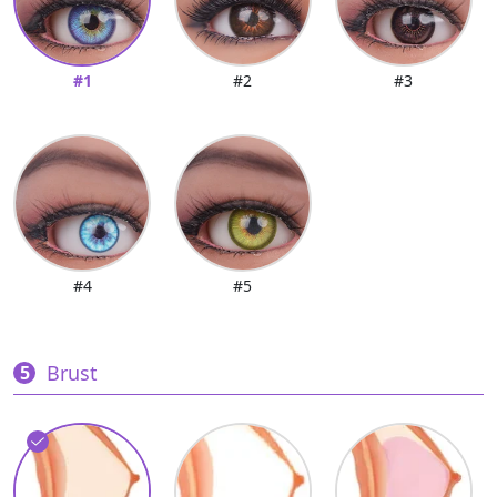
#1
#2
#3
#4
#5
Brust