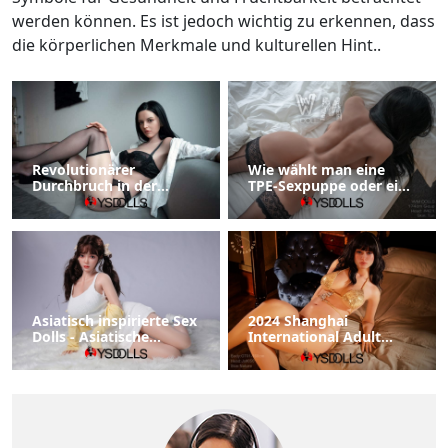
werden können. Es ist jedoch wichtig zu erkennen, dass
die körperlichen Merkmale und kulturellen Hint..
Revolutionärer
Wie wählt man eine
Durchbruch in der
TPE-Sexpuppe oder eine
Puppentechnologie
Silikon-Sexpuppe?
verbessert die
Benutzererfahrung
Asiatisch inspirierte Sex
2024 Shanghai
Dolls - Asiatische
International Adult
Sexpuppe
Lifestyle and Health
Industry Expo statt