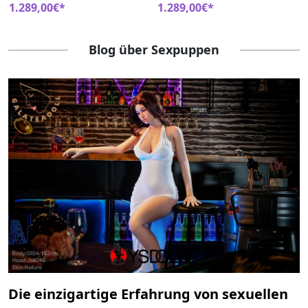
Hintern Liebespuppe Dolls
Europäisch Lebensecht
1.289,00€*
1.289,00€*
Castle
Liebespuppe
Blog über Sexpuppen
Die einzigartige Erfahrung von sexuellen