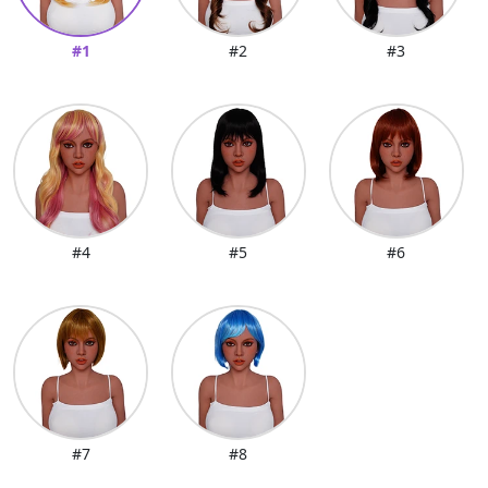
#1
#2
#3
#4
#5
#6
#7
#8