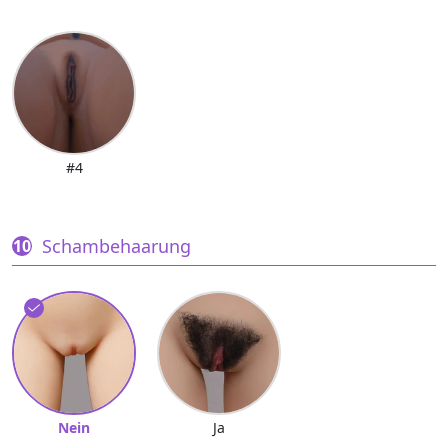
#4
Schambehaarung
Nein
Ja