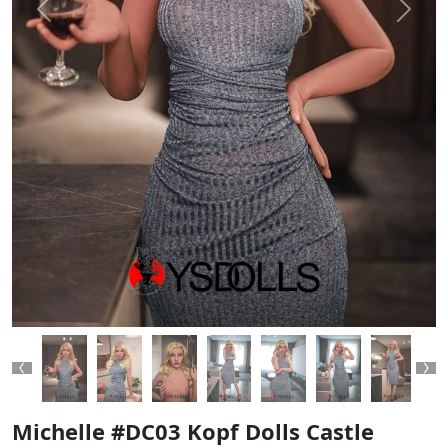
Previous
Next
Previous
Ne
Michelle #DC03 Kopf Dolls Castle