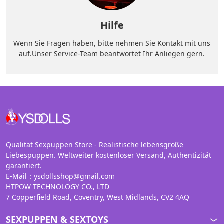
Hilfe
Wenn Sie Fragen haben, bitte nehmen Sie Kontakt mit uns
auf.Unser Service-Team beantwortet Ihr Anliegen gern.
Qualität Sexpuppen Store - Realistische lebensgroße
Liebespuppen. Weltweiter kostenloser Versand, Authentizität
garantiert.
E-Mail：ysdollsshop@gmail.com
HTPOW TECHNOLOGY CO., LTD
7 Copperfield Road, Coventry, West Midlands, CV2 4AQ
SEXPUPPEN & SEXTOYS