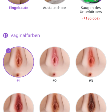
Eingebaute
Austauschbar
Saugen des
Unterkörpers
(+180,00€)
Vaginalfarben
#1
#2
#3