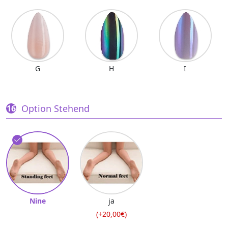
G
H
I
Option Stehend
Nine
ja
(+20,00€)