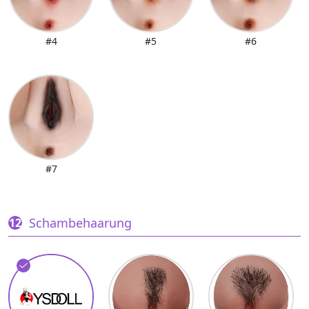
#4
#5
#6
#7
Schambehaarung