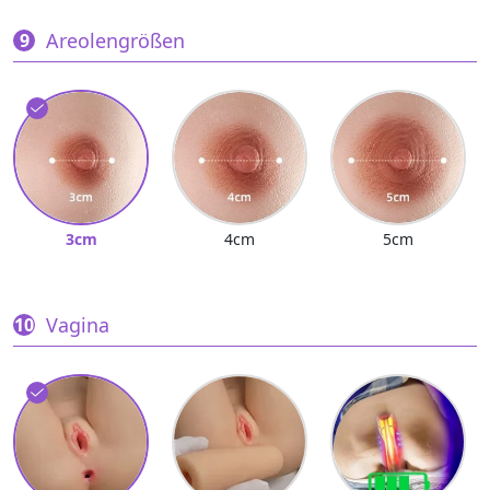
Areolengrößen
3cm
4cm
5cm
Vagina