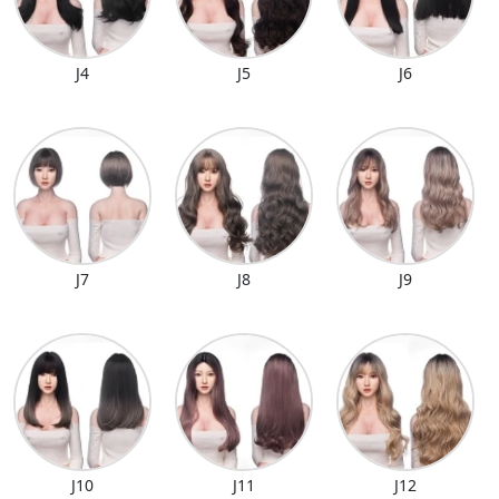
J4
J5
J6
J7
J8
J9
J10
J11
J12