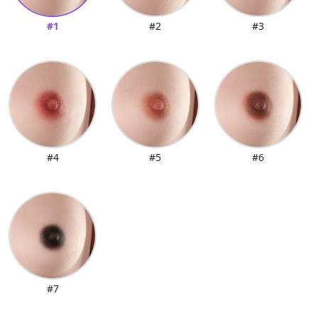
#1
#2
#3
#4
#5
#6
#7