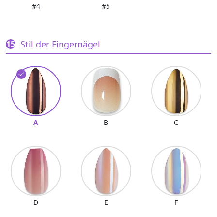
#4
#5
Stil der Fingernägel
A
B
C
D
E
F