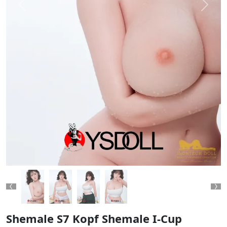
Previous
Next
Previous
Ne
Shemale S7 Kopf Shemale I-Cup