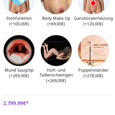
Stöhfunktion
Body Make Up
Ganzkörperheizung
(+100,00€)
(+69,00€)
(+120,00€)
Mund Saugclip
Hüft- und
Puppenständer
Taillenschwingen
(+269,00€)
(+278,00€)
(+269,00€)
2,799.99€*