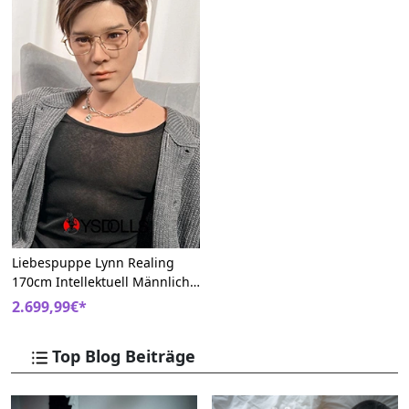
Liebespuppe Lynn Realing
170cm Intellektuell Männliche
Real Doll
2.699,99€*
Top Blog Beiträge