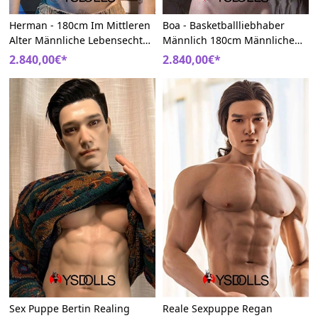
Herman - 180cm Im Mittleren
Boa - Basketballliebhaber
Alter Männliche Lebensechte
Männlich 180cm Männliche
Realing Silikon Sexpuppen
Realistische Realing
2.840,00€*
2.840,00€*
Sexpuppen
Sex Puppe Bertin Realing
Reale Sexpuppe Regan