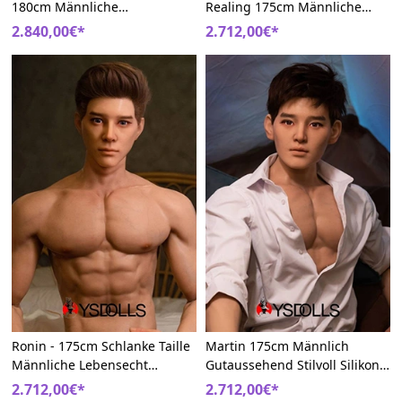
180cm Männliche
Realing 175cm Männliche
Liebespuppe Lebensecht
Anzug Liebespuppe
2.840,00€*
2.712,00€*
Ronin - 175cm Schlanke Taille
Martin 175cm Männlich
Männliche Lebensecht
Gutaussehend Stilvoll Silikon
Realing Silikon Liebespuppe
Asien Sexpuppem
2.712,00€*
2.712,00€*