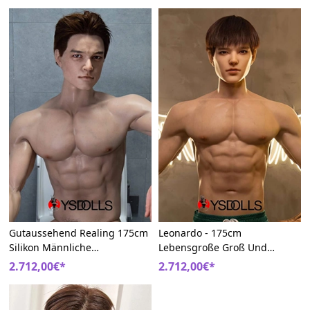
Echt
Gutaussehend Realing 175cm
Leonardo - 175cm
Silikon Männliche
Lebensgroße Groß Und
Liebespuppe Echt
Energisch Männlich Realdoll
2.712,00€*
2.712,00€*