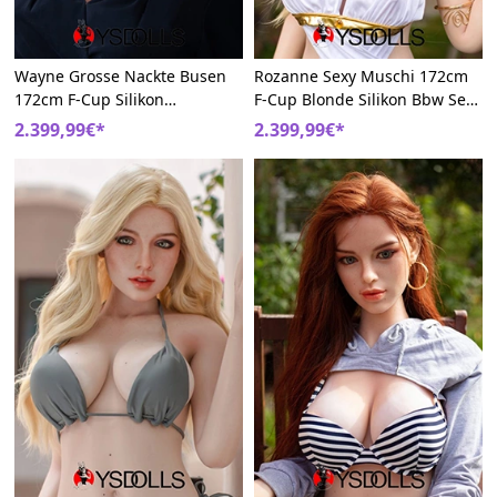
Wayne Grosse Nackte Busen
Rozanne Sexy Muschi 172cm
172cm F-Cup Silikon
F-Cup Blonde Silikon Bbw Sex
Lebensechte Curvy
Puppe
2.399,99€*
2.399,99€*
Sexpuppen