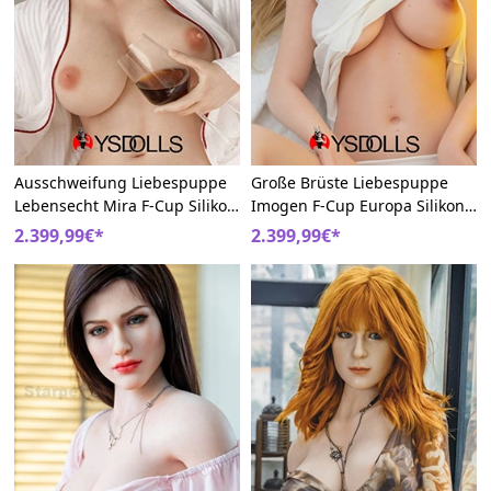
Ausschweifung Liebespuppe
Große Brüste Liebespuppe
Lebensecht Mira F-Cup Silikon
Imogen F-Cup Europa Silikon
172cm Sexy Sexsklaven Doll
172cm Schöne Nackte
2.399,99€*
2.399,99€*
Mädchen Doll