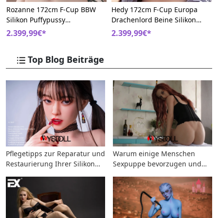
Rozanne 172cm F-Cup BBW
Hedy 172cm F-Cup Europa
Silikon Puffypussy
Drachenlord Beine Silikon
Europäische Schönheiten
Sonnenbrand-Make-Up Sex
2.399,99€*
2.399,99€*
Sexpuppe
Puppe
Top Blog Beiträge
Pflegetipps zur Reparatur und
Warum einige Menschen
Restaurierung Ihrer Silikon
Sexpuppe bevorzugen und
Sexpuppe
wie sie Beziehungen ersetzen
können