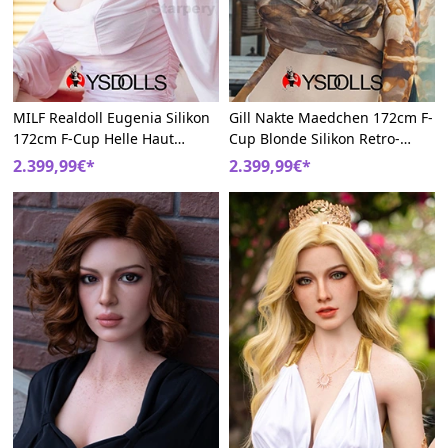
MILF Realdoll Eugenia Silikon
Gill Nakte Maedchen 172cm F-
172cm F-Cup Helle Haut
Cup Blonde Silikon Retro-
Schöne Vagina Doll
Mädchen Liebespuppe
2.399,99€*
2.399,99€*