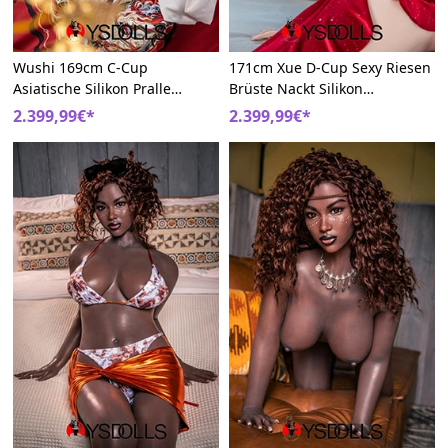
Wushi 169cm C-Cup
171cm Xue D-Cup Sexy Riesen
Asiatische Silikon Pralle
Brüste Nackt Silikon
Nackte Brüste Exquisit
Verführung Sex Puppe
2.399,99€*
2.399,99€*
Sexpuppen