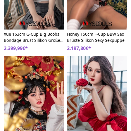
Xue 163cm G-Cup Big Boobs
Honey 150cm F-Cup BBW Sex
Bondage Brust Silikon Große
Brüste Silikon Sexy Sexpuppe
Brüste Liebespuppe
2.399,99€*
2.197,80€*