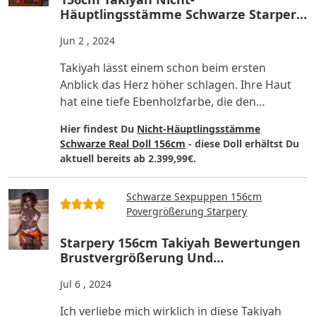
Häuptlingsstämme Schwarze Starpery
Silikon Sexpuppe Bewertung
Jun 2 , 2024
Takiyah lässt einem schon beim ersten
Anblick das Herz höher schlagen. Ihre Haut
hat eine tiefe Ebenholzfarbe, die den
Menschen ein besonders sexy und..
Hier findest Du
Nicht-Häuptlingsstämme
Schwarze Real Doll 156cm
- diese Doll erhältst Du
aktuell bereits ab 2.399,99€.
Schwarze Sexpuppen 156cm
Povergrößerung Starpery
Starpery 156cm Takiyah Bewertungen
Brustvergrößerung Und
Povergrößerung Silikon Schwarze
Jul 6 , 2024
Sexpuppen
Ich verliebe mich wirklich in diese Takiyah