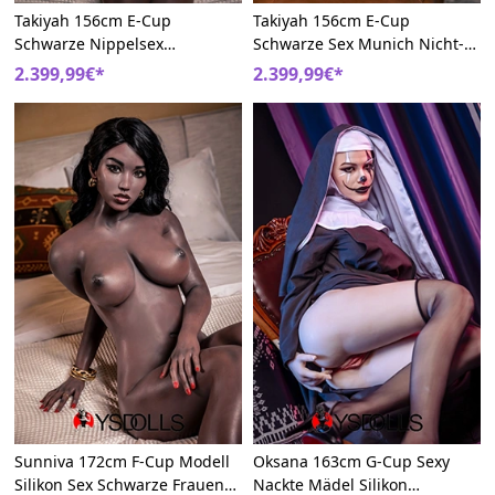
Takiyah 156cm E-Cup
Takiyah 156cm E-Cup
Schwarze Nippelsex
Schwarze Sex Munich Nicht-
Brustvergrößerung Und
Häuptlingsstämme Silikon
2.399,99€*
2.399,99€*
Povergrößerung Silikon
Sexpuppe
Sexpuppen
Sunniva 172cm F-Cup Modell
Oksana 163cm G-Cup Sexy
Silikon Sex Schwarze Frauen
Nackte Mädel Silikon