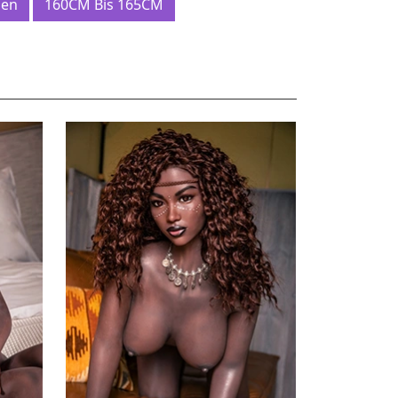
pen
160CM Bis 165CM