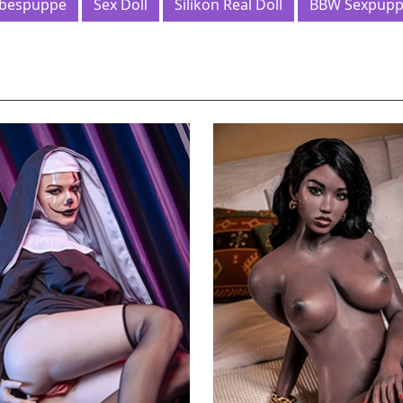
ebespuppe
Sex Doll
Silikon Real Doll
BBW Sexpup