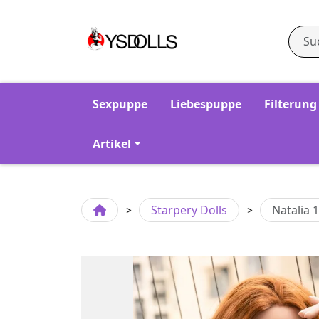
Sexpuppe
Liebespuppe
Filterung
Artikel
Starpery Dolls
Natalia 