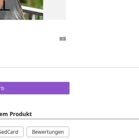
Next
rb
sem Produkt
SedCard
Bewertungen