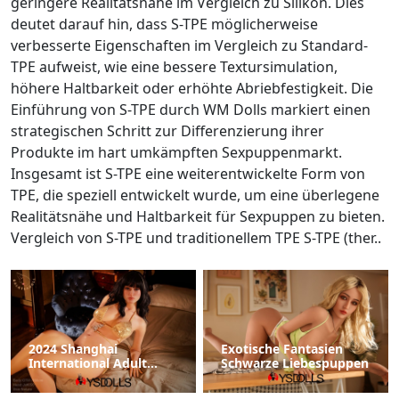
geringere Realitätsnähe im Vergleich zu Silikon. Dies
deutet darauf hin, dass S-TPE möglicherweise
verbesserte Eigenschaften im Vergleich zu Standard-
TPE aufweist, wie eine bessere Textursimulation,
höhere Haltbarkeit oder erhöhte Abriebfestigkeit. Die
Einführung von S-TPE durch WM Dolls markiert einen
strategischen Schritt zur Differenzierung ihrer
Produkte im hart umkämpften Sexpuppenmarkt.
Insgesamt ist S-TPE eine weiterentwickelte Form von
TPE, die speziell entwickelt wurde, um eine überlegene
Realitätsnähe und Haltbarkeit für Sexpuppen zu bieten.
Vergleich von S-TPE und traditionellem TPE S-TPE (ther..
2024 Shanghai
Exotische Fantasien
International Adult
Schwarze Liebespuppen
Lifestyle and Health
Industry Expo statt