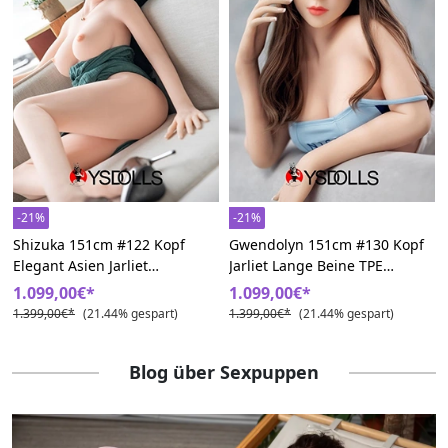
-21%
-21%
Shizuka 151cm #122 Kopf
Gwendolyn 151cm #130 Kopf
Elegant Asien Jarliet
Jarliet Lange Beine TPE
Schwarzes Haar Liebespuppe
Niedlichkurvig Liebespuppe
1.099,00€*
1.099,00€*
1.399,00€*
(21.44% gespart)
1.399,00€*
(21.44% gespart)
Blog über Sexpuppen