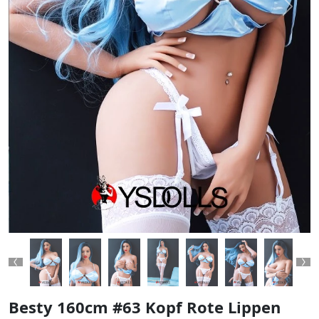
Previous
Next
Previous
Ne
Besty 160cm #63 Kopf Rote Lippen