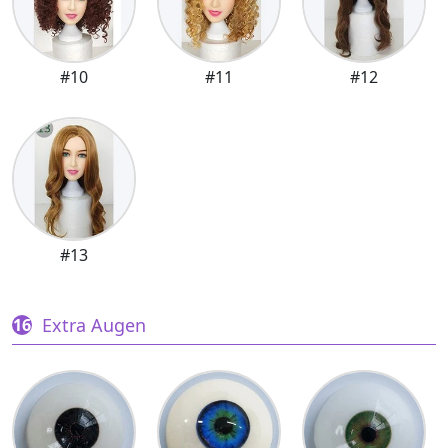
#10
#11
#12
#13
Extra Augen