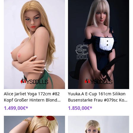
Alice Jarliet Yoga 172cm #82
Yuuka.A E-Cup 161cm Silikon
Kopf Großer Hintern Blond
Busenstarke Frau #079sc Kopf
Real Doll
SE Schönheit Real Doll
1.499,00€*
1.850,00€*