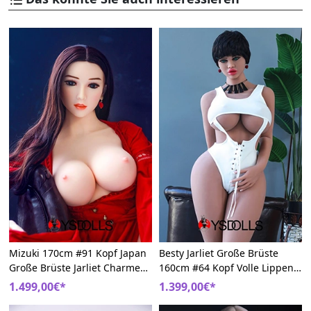
Mizuki 170cm #91 Kopf Japan
Besty Jarliet Große Brüste
Große Brüste Jarliet Charme
160cm #64 Kopf Volle Lippen
Sexpuppen
BBW Reale Sexpuppe
1.499,00€*
1.399,00€*