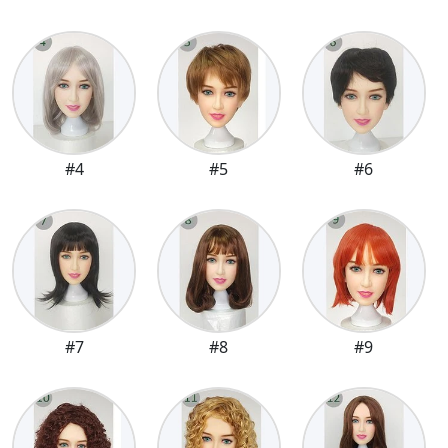
#4
#5
#6
#7
#8
#9