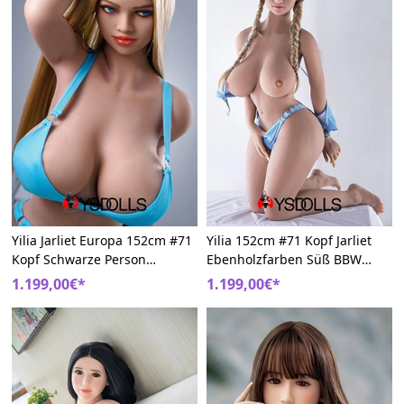
Yilia Jarliet Europa 152cm #71
Yilia 152cm #71 Kopf Jarliet
Kopf Schwarze Person
Ebenholzfarben Süß BBW
Sexpuppem
Liebespuppen
1.199,00€*
1.199,00€*