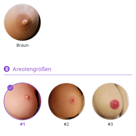
Braun
Areolengrößen
#1
#2
#3