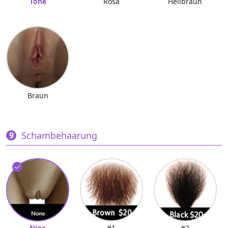
Tone
Rosa
Hellbraun
Braun
Schambehaarung
Nine
#1
#2