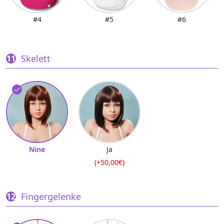
#4
#5
#6
Skelett
Nine
Ja
(+50,00€)
Fingergelenke