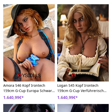
Amora S46 Kopf Irontech
Logan S45 Kopf Irontech
159cm G-Cup Europa Schwarz
159cm G-Cup Verführerisch
Hybrid Sexdoll
Ebenholzfarben Hybrid Sex
1.640,99€*
1.640,99€*
Puppe