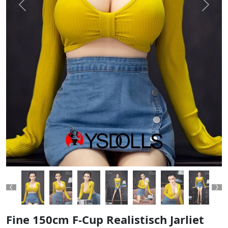
Previous
Next
Previous
Ne
Fine 150cm F-Cup Realistisch Jarliet