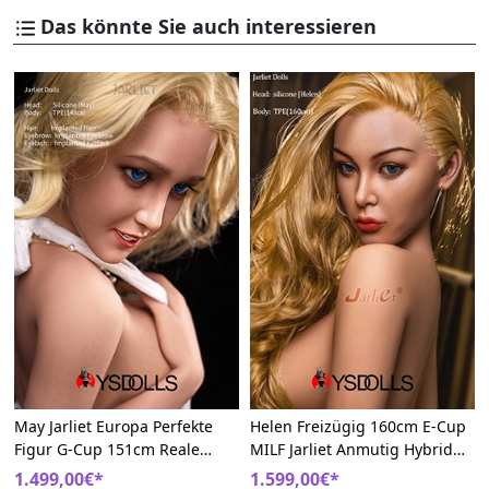
Das könnte Sie auch interessieren
May Jarliet Europa Perfekte
Helen Freizügig 160cm E-Cup
Figur G-Cup 151cm Reale
MILF Jarliet Anmutig Hybrid
Blond Hybrid Sexpuppe
Real Doll
1.499,00€*
1.599,00€*