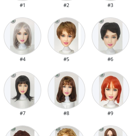
#1
#2
#3
#4
#5
#6
#7
#8
#9