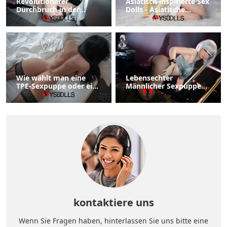
Revolutionärer
Asiatisch inspirierte Sex
Durchbruch in der
Dolls - Asiatische
Puppentechnologie
Sexpuppe
verbessert die
Benutzererfahrung
Wie wählt man eine
Lebensechter
TPE-Sexpuppe oder eine
Männlicher Sexpuppen
Silikon-Sexpuppe?
Hochwertige
Sexspielzeuge
kontaktiere uns
Wenn Sie Fragen haben, hinterlassen Sie uns bitte eine