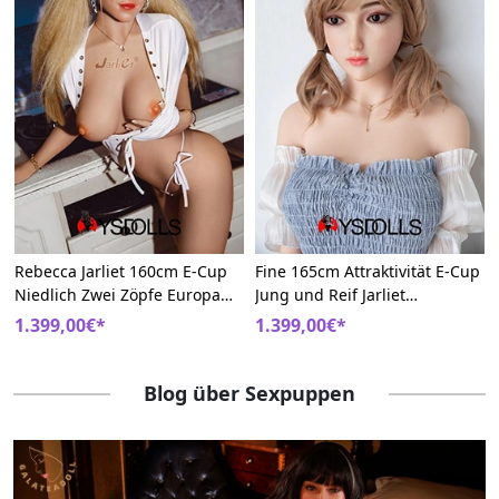
Rebecca Jarliet 160cm E-Cup
Fine 165cm Attraktivität E-Cup
Niedlich Zwei Zöpfe Europa
Jung und Reif Jarliet
Hybrid Liebespuppen
Hochwertig Hybrid
1.399,00€*
1.399,00€*
Liebespuppe
Blog über Sexpuppen