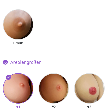
Braun
Areolengrößen
#1
#2
#3