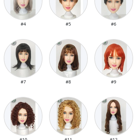
#4
#5
#6
#7
#8
#9
#10
#11
#12