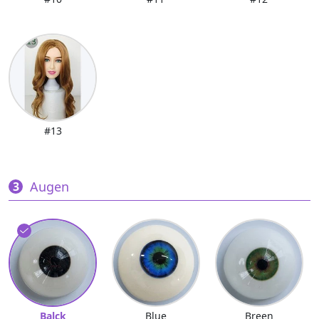
#13
Augen
Balck
Blue
Breen