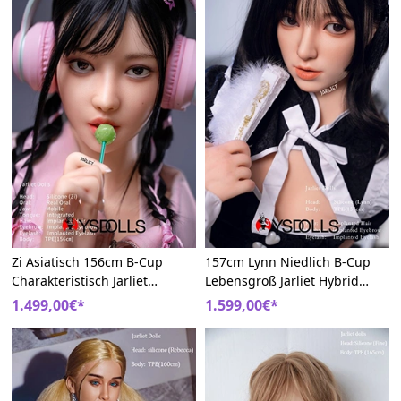
Zi Asiatisch 156cm B-Cup
157cm Lynn Niedlich B-Cup
Charakteristisch Jarliet
Lebensgroß Jarliet Hybrid
Hübsch Hybrid Sex Puppe
Sexpuppem Dienstmädchen
1.499,00€*
1.599,00€*