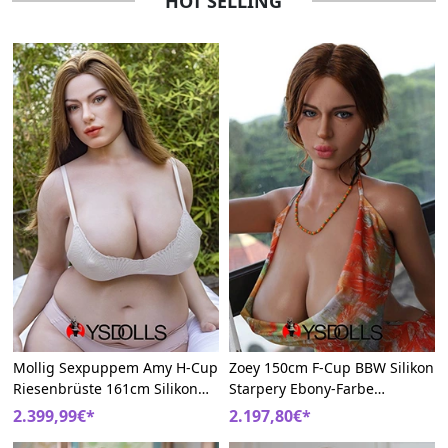
HOT SELLING
Mollig Sexpuppem Amy H-Cup
Zoey 150cm F-Cup BBW Silikon
Riesenbrüste 161cm Silikon
Starpery Ebony-Farbe
Starpery Doll
Sexpuppe
2.399,99€*
2.197,80€*