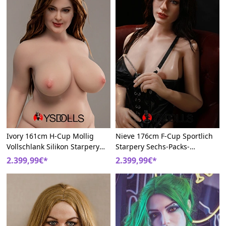
Ivory 161cm H-Cup Mollig
Nieve 176cm F-Cup Sportlich
Vollschlank Silikon Starpery
Starpery Sechs-Packs-
Sexpuppe
Bauchmuskeln Silikon
2.399,99€*
2.399,99€*
Liebespuppe