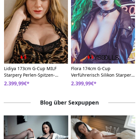
Lidiya 173cm G-Cup MILF
Flora 174cm G-Cup
Starpery Perlen-Spitzen-
Verführerisch Silikon Starpery
Shorts Silikon Liebespuppe
BBW Realdoll
2.399,99€*
2.399,99€*
Blog über Sexpuppen