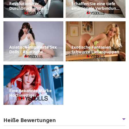
Revolutionärer
Schaffen Sie eine tiefe
Durchbruch in der
emotionale Verbindung
Puppentechnologie
mit einer Sexpuppe
verbessert die
Benutzererfahrung
Asiatisch inspirierte Sex
Exotische Fantasien
Dolls - Asiatische
Schwarze Liebespuppen
Sexpuppe
Eine Bekannte Marke
Hochwertiger
Silikonpuppen Top Fire
Doll
Heiße Bewertungen