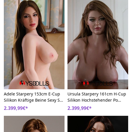
Adele Starpery 153cm E-Cup
Ursula Starpery 161cm H-Cup
Silikon Kräftige Beine Sexy Sex
Silikon Hochstehender Po
Puppe
Schwarze Sexpuppen
2.399,99€*
2.399,99€*