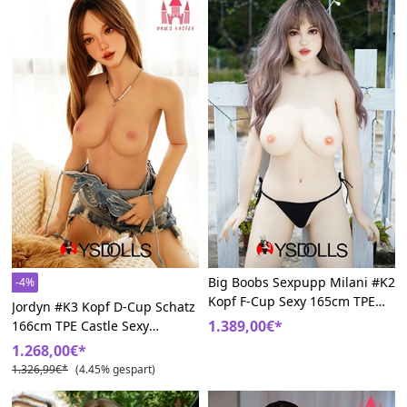
Big Boobs Sexpupp Milani #K2
-4%
Kopf F-Cup Sexy 165cm TPE
Jordyn #K3 Kopf D-Cup Schatz
Castle
1.389,00€*
166cm TPE Castle Sexy
Sexpüppen
1.268,00€*
1.326,99€*
(4.45% gespart)