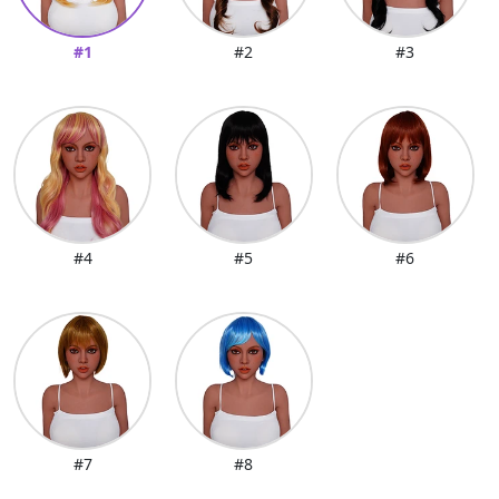
#1
#2
#3
#4
#5
#6
#7
#8