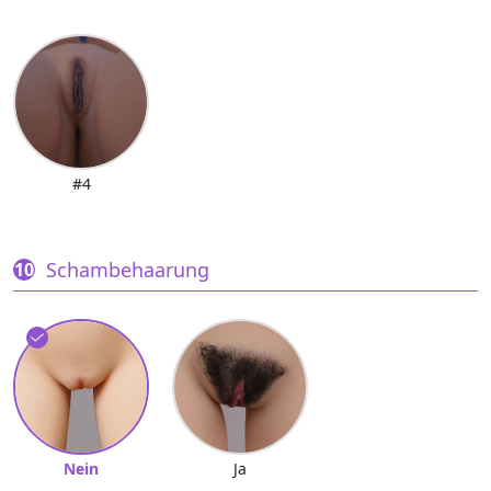
#4
Schambehaarung
Nein
Ja