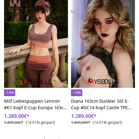
-14%
-14%
Milf Liebespuppen Lennon
Diana 163cm Dunkler Stil E-
#K1 Kopf E-Cup Europa 163cm
Cup #DC14 Kopf Castle TPE
TPE Castle
Fantasy Sexpuppem
1.289,00€*
1.289,00€*
1.499,00€*
(14.01% gespart)
1.499,00€*
(14.01% gespart)