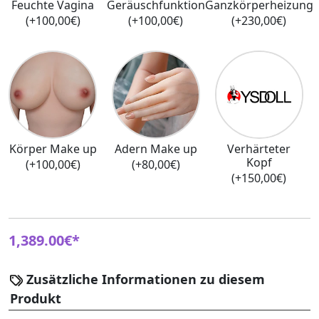
Feuchte Vagina
Geräuschfunktion
Ganzkörperheizung
(+100,00€)
(+100,00€)
(+230,00€)
Körper Make up
Adern Make up
Verhärteter
Kopf
(+100,00€)
(+80,00€)
(+150,00€)
1,389.00€*
Zusätzliche Informationen zu diesem
Produkt