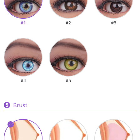
#1
#2
#3
#4
#5
Brust