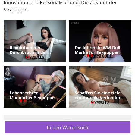
Innovation und Personalisierung: Die Zukunft der
Sexpuppe..
Revolutionärer
Die führende WM Doll
Durchbruch in der
Marke für Sexpuppen
Puppentechnologie
verbessert die
Benutzererfahrung
Lebensechter
Schaffen Sie eine tiefe
Männlicher Sexpuppen
emotionale Verbindung
Hochwertige
mit einer Sexpuppe
Sexspielzeuge
In den Warenkorb