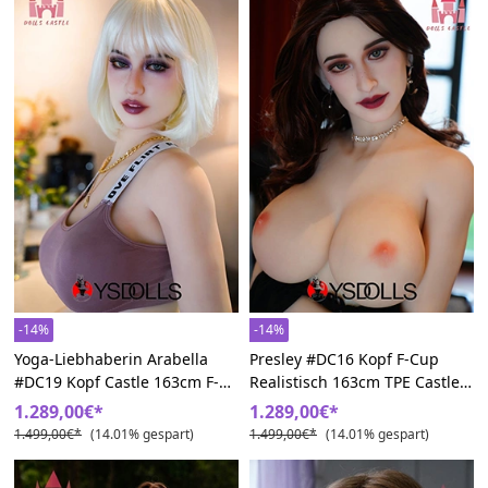
-14%
-14%
Yoga-Liebhaberin Arabella
Presley #DC16 Kopf F-Cup
#DC19 Kopf Castle 163cm F-
Realistisch 163cm TPE Castle
Cup BBW TPE Liebespuppe
Mollig Liebespuppe
1.289,00€*
1.289,00€*
1.499,00€*
(14.01% gespart)
1.499,00€*
(14.01% gespart)