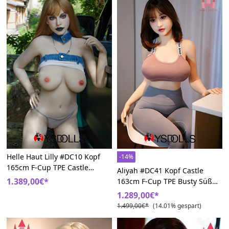
Helle Haut Lilly #DC10 Kopf
-14%
165cm F-Cup TPE Castle
Aliyah #DC41 Kopf Castle
Chubby Sexpuppem
1.389,00€*
163cm F-Cup TPE Busty Süß
Sexpuppe
1.289,00€*
1.499,00€*
(14.01% gespart)