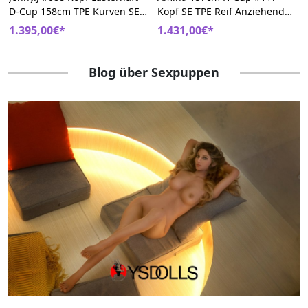
D-Cup 158cm TPE Kurven SE
Kopf SE TPE Reif Anziehend
Sexpuppem
Liebespuppen
1.395,00€*
1.431,00€*
Blog über Sexpuppen