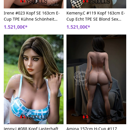
Irene #023 Kopf SE 163cm E-
Kemeny.C #119 Kopf 163cm E-
Cup TPE Kühne Schönheit
Cup Echt TPE SE Blond Sex
Schlank Sexpuppen
Puppe
1.521,00€*
1.521,00€*
Jenny.J #088 Kopf Lasterhaft
Amina 157cm H-Cup #117