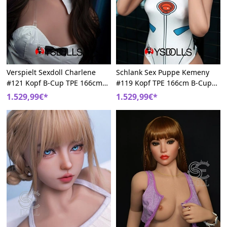
Verspielt Sexdoll Charlene
Schlank Sex Puppe Kemeny
#121 Kopf B-Cup TPE 166cm
#119 Kopf TPE 166cm B-Cup
Verführerisch SE Doll
Hübsch SE Doll
1.529,99€*
1.529,99€*