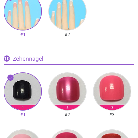
#1
#2
Zehennagel
#1
#2
#3