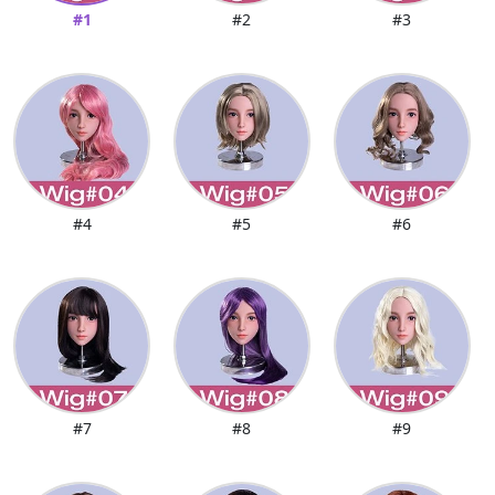
#1
#2
#3
#4
#5
#6
#7
#8
#9