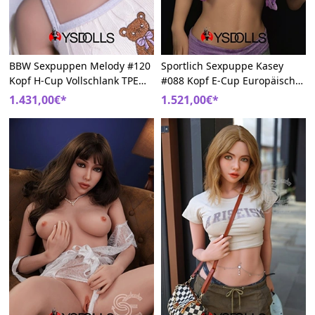
BBW Sexpuppen Melody #120
Sportlich Sexpuppe Kasey
Kopf H-Cup Vollschlank TPE
#088 Kopf E-Cup Europäisch
157cm SE Doll
163cm TPE SE Doll
1.431,00€*
1.521,00€*