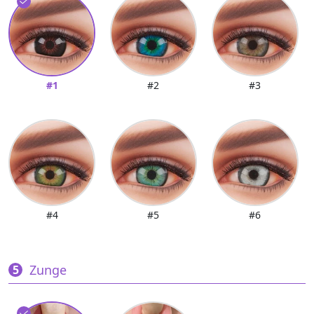
#1
#2
#3
#4
#5
#6
Zunge