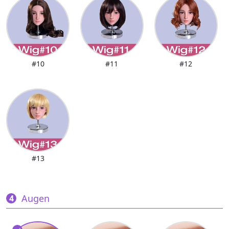
#10
#11
#12
#13
Augen