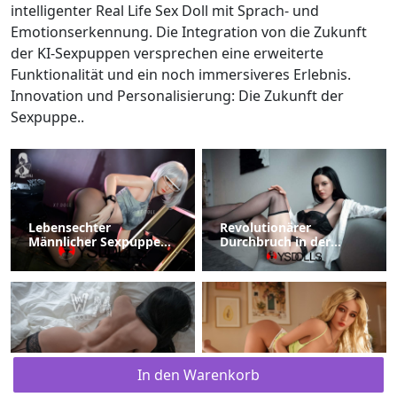
intelligenter Real Life Sex Doll mit Sprach- und
Emotionserkennung. Die Integration von die Zukunft
der KI-Sexpuppen versprechen eine erweiterte
Funktionalität und ein noch immersiveres Erlebnis.
Innovation und Personalisierung: Die Zukunft der
Sexpuppe..
Lebensechter
Revolutionärer
Männlicher Sexpuppen
Durchbruch in der
Hochwertige
Puppentechnologie
Sexspielzeuge
verbessert die
Benutzererfahrung
Wie wählt man eine
Exotische Fantasien
In den Warenkorb
TPE-Sexpuppe oder eine
Schwarze Liebespuppen
Silikon-Sexpuppe?