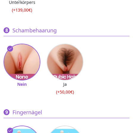
Unterkörpers
(+139,00€)
Schambehaarung
Nein
Ja
(+50,00€)
Fingernägel