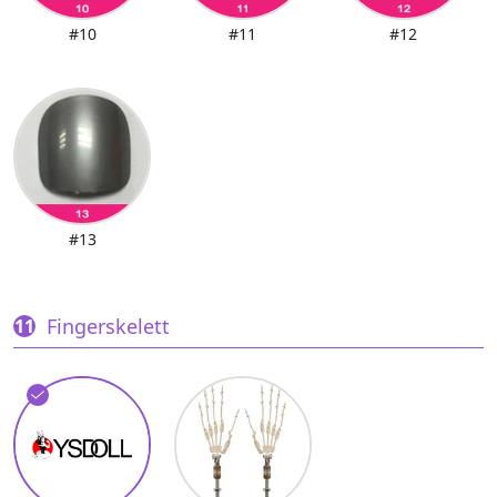
#10
#11
#12
#13
Fingerskelett