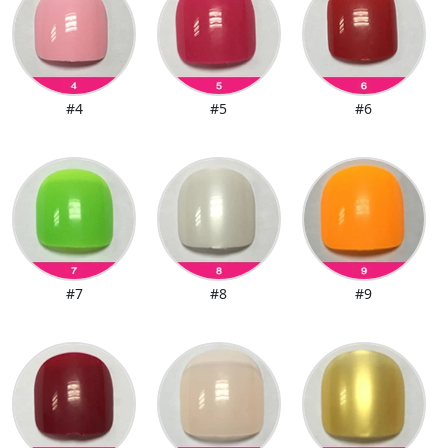
#4
#5
#6
#7
#8
#9