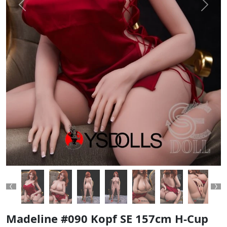
Previous
Next
Previous
Ne
Madeline #090 Kopf SE 157cm H-Cup