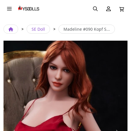
SE Doll
Madeline #090 Kopf S...