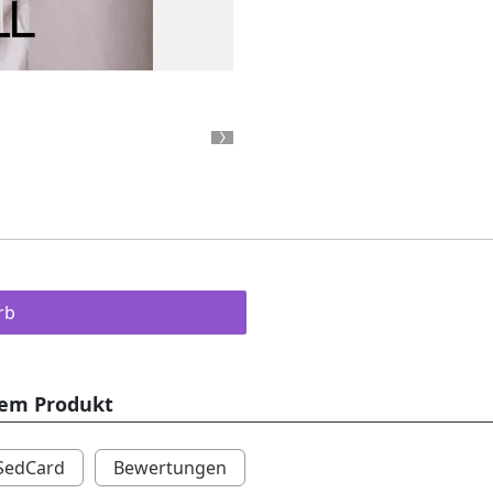
Next
rb
sem Produkt
SedCard
Bewertungen