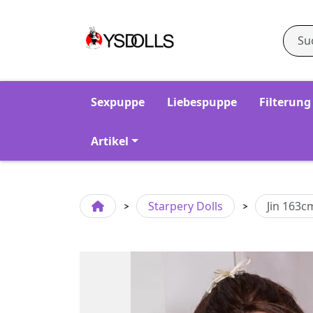
Sexpuppe
Liebespuppe
Filterung
Artikel
Starpery Dolls
Jin 163c