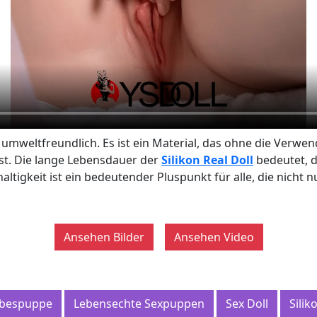
ch umweltfreundlich. Es ist ein Material, das ohne die Ve
 ist. Die lange Lebensdauer der
Silikon Real Doll
bedeutet, d
ltigkeit ist ein bedeutender Pluspunkt für alle, die nicht 
Ansehen Bilder
Ansehen Video
ebespuppe
Lebensechte Sexpuppen
Sex Doll
Silik