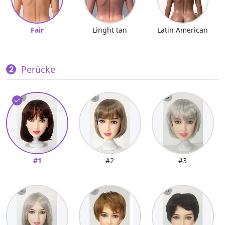
Fair
Linght tan
Latin American
Perücke
#1
#2
#3