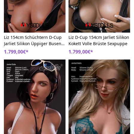
Liz 154cm Schüchtern D-Cup
Liz D-Cup 154cm Jarliet Silikon
Jarliet Silikon Üppiger Busen
Kokett Volle Brüste Sexpuppe
Liebespuppe
1.799,00€*
1.799,00€*