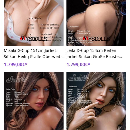
Misaki G-Cup 151cm Jarliet
Leila D-Cup 154cm Reifen
Silikon Heilig Pralle Oberweite
Jarliet Silikon Große Brüste
Sexpuppen
Sexpuppe
1.799,00€*
1.799,00€*