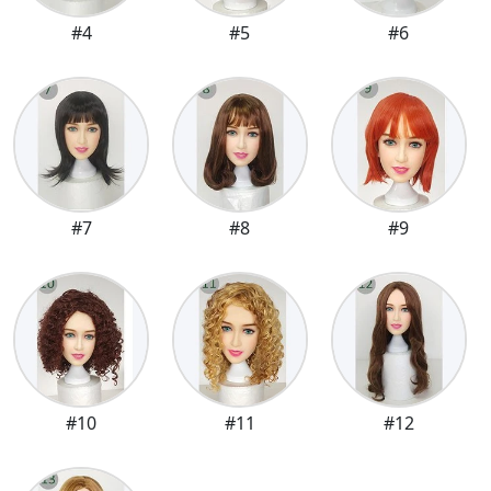
#4
#5
#6
#7
#8
#9
#10
#11
#12