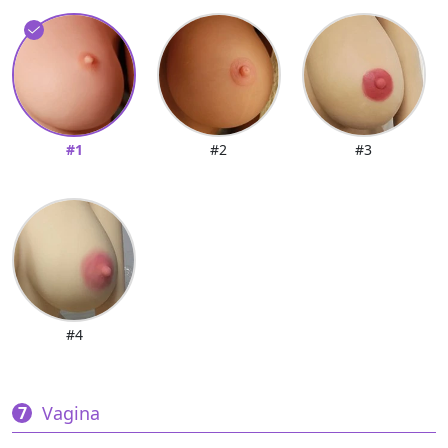
#1
#2
#3
#4
Vagina