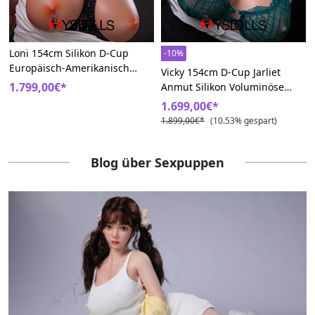
Loni 154cm Silikon D-Cup
-10%
Europäisch-Amerikanisch
Vicky 154cm D-Cup Jarliet
Jarliet Üppiger Vorbau
1.799,00€*
Anmut Silikon Voluminöse
Sexpuppen
Brüste Sex Puppe
1.699,00€*
1.899,00€*
(10.53% gespart)
Blog über Sexpuppen