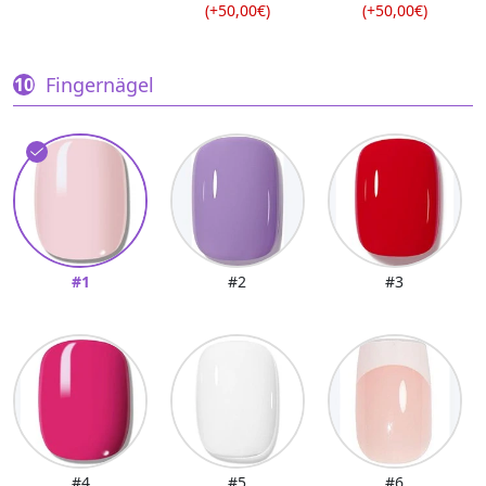
(+50,00€)
(+50,00€)
Fingernägel
#1
#2
#3
#4
#5
#6