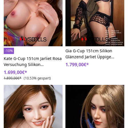
Gia G-Cup 151cm Silikon
-10%
Glänzend Jarliet Üppige
Kate G-Cup 151cm Jarliet Rosa
Rundungen Sex Puppe
1.799,00€*
Versuchung Silikon
Prachtvolle Oberweite Realdoll
1.699,00€*
1.899,00€*
(10.53% gespart)