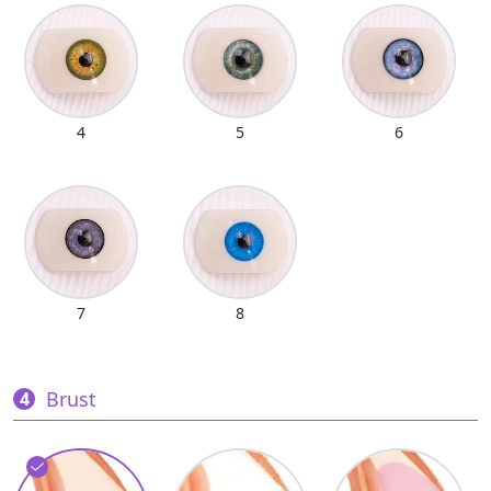
4
5
6
7
8
Brust