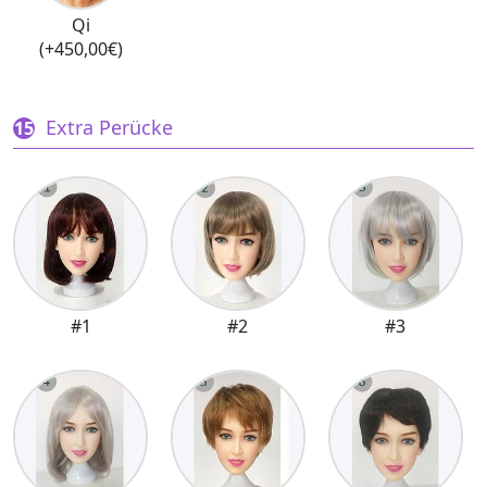
Qi
(+450,00€)
Extra Perücke
#1
#2
#3