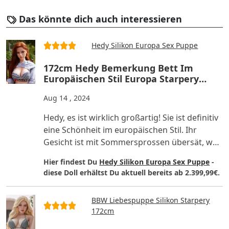
Das könnte dich auch interessieren
Hedy Silikon Europa Sex Puppe
172cm Hedy Bemerkung Bett Im
Europäischen Stil Europa Starpery
Silikon Sexpuppem
Aug 14 , 2024
Hedy, es ist wirklich großartig! Sie ist definitiv
eine Schönheit im europäischen Stil. Ihr
Gesicht ist mit Sommersprossen übersät, was
ihren einzigar..
Hier findest Du
Hedy Silikon Europa Sex Puppe
-
diese Doll erhältst Du aktuell bereits ab 2.399,99€.
BBW Liebespuppe Silikon Starpery
172cm