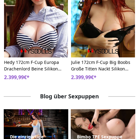
Hedy 172cm F-Cup Europa
Julie 172cm F-Cup Big Boobs
Drachenlord Beine Silikon
Große Titten Nackt Silikon
Sonnenbrand-Make-Up Sex
Feuchte Versuchung
2.399,99€*
2.399,99€*
Puppe
Sexpuppen
Blog über Sexpuppen
Die einzigartige
Bimbo TPE Sexpuppe