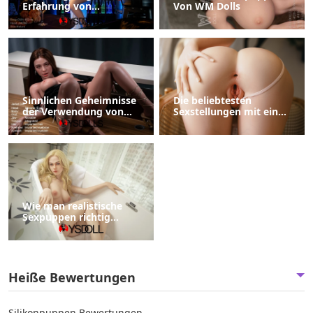
Erfahrung von
Von WM Dolls
sexuellen Beziehungen
mit Schwarze Sexpuppe
Sinnlichen Geheimnisse
Die beliebtesten
der Verwendung von
Sexstellungen mit einer
Sexpuppen Enthüllen
Sexpuppe Ein Leitfaden
Wie man realistische
Sexpuppen richtig
aufbewahrt
Heiße Bewertungen
Silikonpuppen Bewertungen