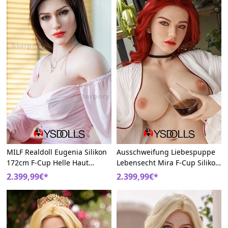
MILF Realdoll Eugenia Silikon
Ausschweifung Liebespuppe
172cm F-Cup Helle Haut
Lebensecht Mira F-Cup Silikon
Schöne Vagina Doll
172cm Sexy Sexsklaven Doll
2.399,99€*
2.399,99€*