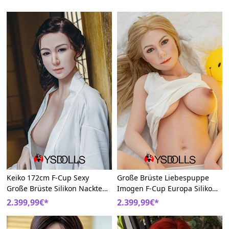
Keiko 172cm F-Cup Sexy
Große Brüste Liebespuppe
Große Brüste Silikon Nackte
Imogen F-Cup Europa Silikon
Vaginas Sexpuppe
172cm Schöne Nackte
2.399,99€*
2.399,99€*
Mädchen Doll