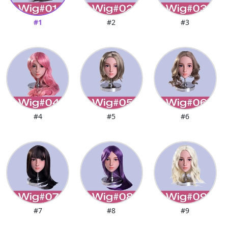
#1
#2
#3
#4
#5
#6
#7
#8
#9