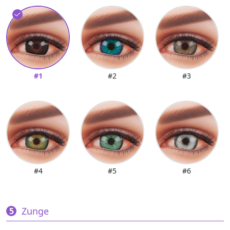
#1
#2
#3
#4
#5
#6
Zunge