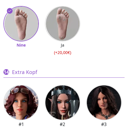
Nine
Ja
(+20,00€)
Extra Kopf
#1
#2
#3