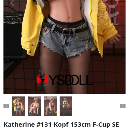
Previous
Next
Previous
Ne
Katherine #131 Kopf 153cm F-Cup SE