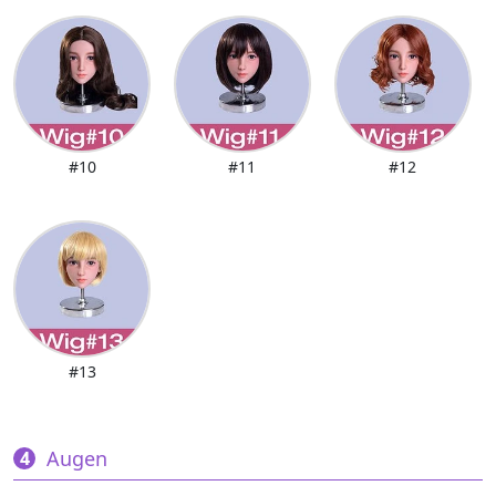
#10
#11
#12
#13
Augen