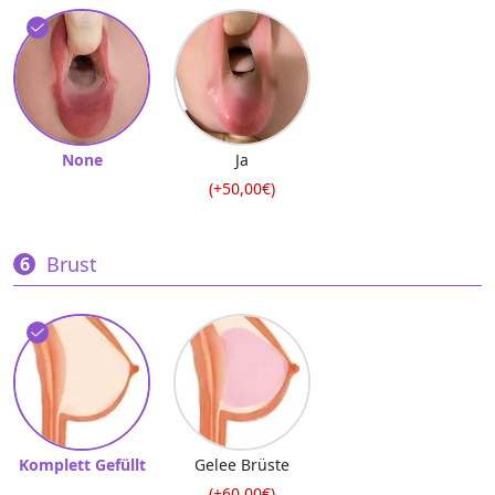
None
Ja
(+50,00€)
Brust
Komplett Gefüllt
Gelee Brüste
(+60,00€)