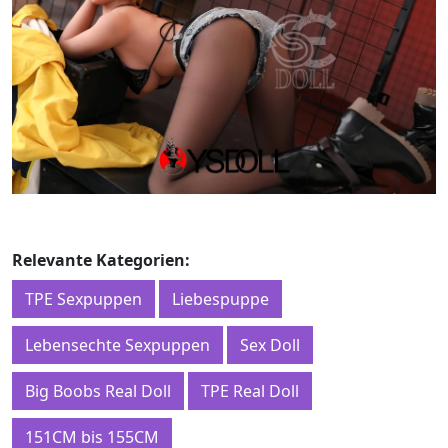
Relevante Kategorien:
TPE Sexpuppen
Liebespuppe
Lebensechte Sexpuppen
Sex Doll
Big Boobs Real Doll
TPE Real Doll
151CM bis 155CM