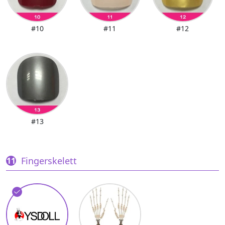
#10
#11
#12
#13
Fingerskelett