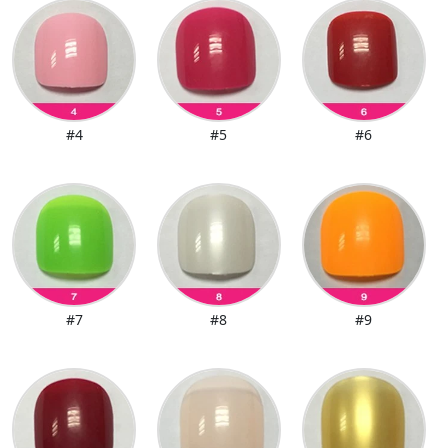
#4
#5
#6
#7
#8
#9