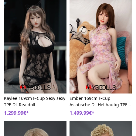
Kaylee 169cm F-Cup Sexy sexy
Ember 169cm F-Cup
TPE DL Realdoll
Asiatische DL Hellhäutig TPE
Liebespuppe
1.299,99€*
1.499,99€*