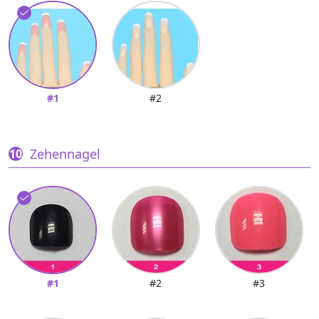
#1
#2
Zehennagel
#1
#2
#3