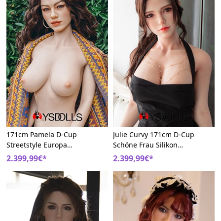
171cm Pamela D-Cup
Julie Curvy 171cm D-Cup
Streetstyle Europa
Schöne Frau Silikon
Kurvenreich Silikon Model
Verführerisch Real Doll
2.399,99€*
2.399,99€*
MILF Real Dolls