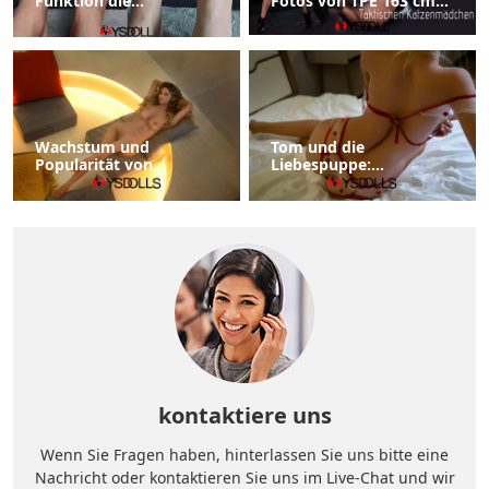
Funktion die
Fotos von TPE 163 cm
Fußfetischisten Nicht
D-Cup SE Doll Peggy im
Widerstehen Können
taktischen
Katzenmädchen-Stil
und sorgt für
Diskussionen
Wachstum und
Tom und die
Popularität von
Liebespuppe:
Sexpuppen: Eine
Erkundung der Grenzen
aufstrebende Branche
moderner Einsamkeit
im Wandel
und emotionaler
Erfüllung
kontaktiere uns
Wenn Sie Fragen haben, hinterlassen Sie uns bitte eine
Nachricht oder kontaktieren Sie uns im Live-Chat und wir