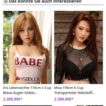
Das könnte Sie auch interessieren
Iris Lebensechte 174cm C-Cup
Misa 159cm E-Cup
Blaue Augen Silikon
Transparenter Netzstoff
Sommersprossen Blonde
Silikon Große Brüste
2.399,99€*
2.399,99€*
Sexpüppen
Lebensechte Liebespuppen