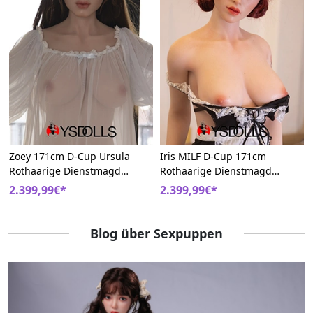
Zoey 171cm D-Cup Ursula
Iris MILF D-Cup 171cm
Rothaarige Dienstmagd
Rothaarige Dienstmagd
Silikon Europäisch MILF
Silikon Ruchlose Agentin Big
2.399,99€*
2.399,99€*
Sexpuppen
Boobs Real Doll
Blog über Sexpuppen