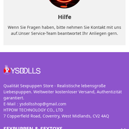
Hilfe
Wenn Sie Fragen haben, bitte nehmen Sie Kontakt mit uns
auf.Unser Service-Team beantwortet Ihr Anliegen gern.
Qualität Sexpuppen Store - Realistische lebensgroße
Liebespuppen. Weltweiter kostenloser Versand, Authentizität
garantiert.
E-Mail：ysdollsshop@gmail.com
HTPOW TECHNOLOGY CO., LTD
7 Copperfield Road, Coventry, West Midlands, CV2 4AQ
SEXPUPPEN & SEXTOYS