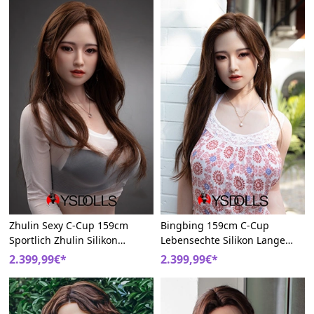
Zhulin Sexy C-Cup 159cm
Bingbing 159cm C-Cup
Sportlich Zhulin Silikon
Lebensechte Silikon Lange
Schöne Frau Asiatische
Beine Süßes Gesicht Asian
2.399,99€*
2.399,99€*
Liebespuppe
Real Doll