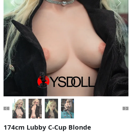
Previous
Next
Previous
Ne
174cm Lubby C-Cup Blonde