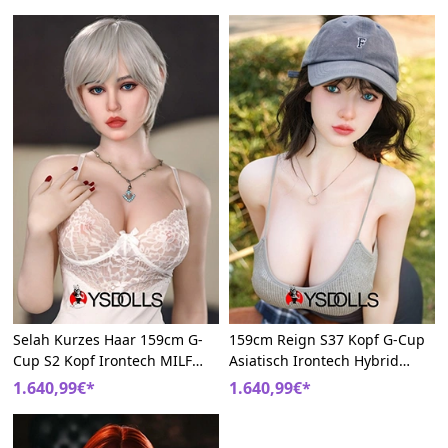
Sexpuppen
Selah Kurzes Haar 159cm G-
159cm Reign S37 Kopf G-Cup
Cup S2 Kopf Irontech MILF
Asiatisch Irontech Hybrid
Hybrid Liebespuppe
Große Brüste sexpuppe
1.640,99€*
1.640,99€*