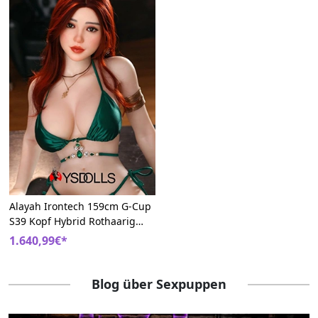
Alayah Irontech 159cm G-Cup
S39 Kopf Hybrid Rothaarig
BBW sexpuppem
1.640,99€*
Blog über Sexpuppen