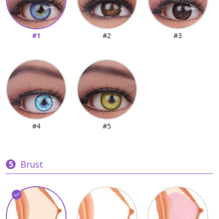
#1
#2
#3
#4
#5
Brust