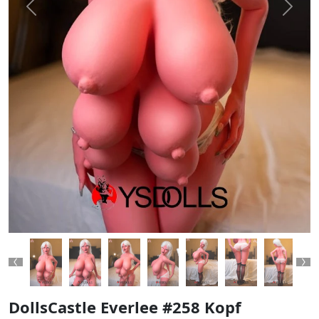
Previous
Next
Previous
Ne
DollsCastle Everlee #258 Kopf