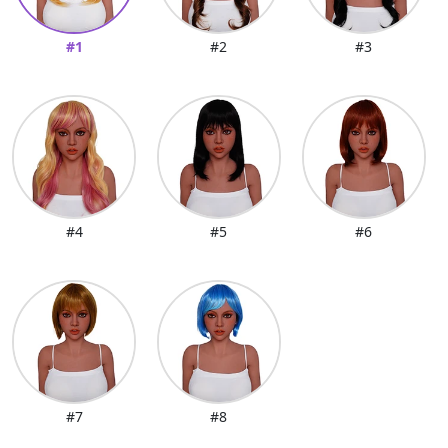
#1
#2
#3
#4
#5
#6
#7
#8