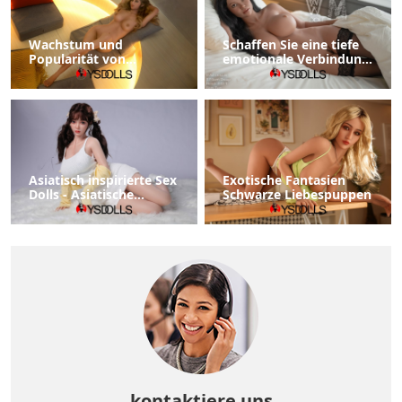
Wachstum und
Schaffen Sie eine tiefe
Popularität von
emotionale Verbindung
Sexpuppen: Eine
mit einer Sexpuppe
aufstrebende Branche
im Wandel
Asiatisch inspirierte Sex
Exotische Fantasien
Dolls - Asiatische
Schwarze Liebespuppen
Sexpuppe
kontaktiere uns