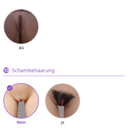
#4
Schambehaarung
Nein
Ja