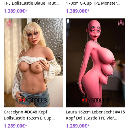
TPE DollsCastle Blaue Haut
170cm G-Cup TPE Monster
Außerirdisch Sexpuppem
Außerirdisch Sex Puppe
1.389,00€*
1.389,00€*
Gracelynn #DC48 Kopf
Laura 162cm Lebensecht #A15
DollsCastle 152cm E-Cup
Kopf DollsCastle TPE Vier
Große Brüste TPE Dickes Bein
Augen Monster Liebespuppe
1.289,00€*
1.289,00€*