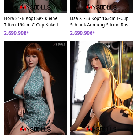
Flora S1-B Kopf Sex Kleine
Lisa XT-23 Kopf 163cm F-Cup
Titten 164cm C-Cup Kokett
Schlank Anmutig Silikon Rosa
Lebensechte Silikon
Kurze Haare Asiatische
2.699,99€*
2.699,99€*
Sexpuppen
Sexpuppe