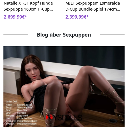
Natalie XT-31 Kopf Hunde
MILF Sexpuppem Esmeralda
Sexpuppe 160cm H-Cup
D-Cup Bundle-Spiel 174cm
Kleiner Blumenrock Silikon
Silikon Sexy Weihnachtsoutfit
2.699,99€*
2.399,99€*
Blonde Liebespuppe
Doll
Blog über Sexpuppen