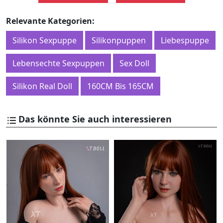
Relevante Kategorien:
Silikon Sexpuppe
Silikonpuppen
Liebespuppe
Lebensechte Sexpuppen
Sex Doll
Silikon Real Doll
160CM Bis 165CM
Das könnte Sie auch interessieren