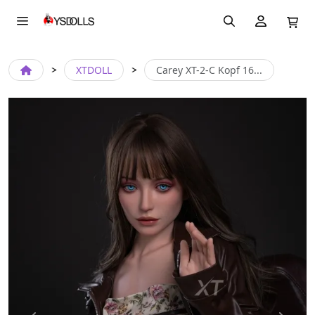
XTDOLL
Carey XT-2-C Kopf 16...