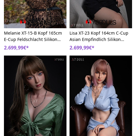
Melanie XT-15-B Kopf 165cm
Lisa XT-23 Kopf 164cm C-Cup
E-Cup Feldschlacht Silikon
Asian Empfindlich Silikon
Sexpuppe Für Den Hund Big
Sexbrust Sex Puppe
2.699,99€*
2.699,99€*
Boobs Sexpuppem