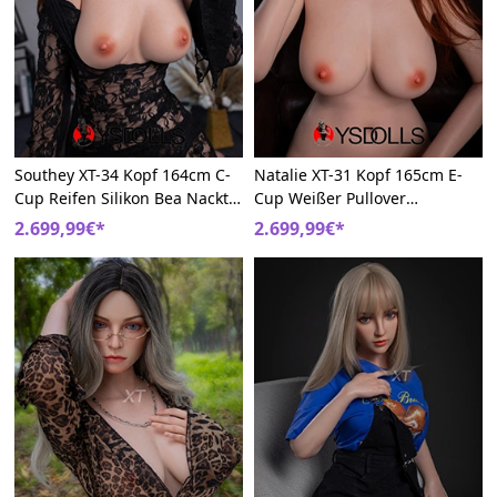
Southey XT-34 Kopf 164cm C-
Natalie XT-31 Kopf 165cm E-
Cup Reifen Silikon Bea Nackt
Cup Weißer Pullover
Curvy Realdoll
Sexpuppe Hund Silikon MILF
2.699,99€*
2.699,99€*
Liebespuppen