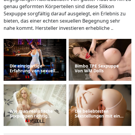
genau geformten Körperteilen sind diese Silikon
Sexpuppe sorgfältig darauf ausgelegt, ein Erlebnis zu
bieten, das einer echten sexuellen Begegnung sehr
nahe kommt. Hersteller investieren erhebliche ..
Die einzigartige
Bimbo TPE Sexpuppe
Erfahrung von sexuellen
Von WM Dolls
Beziehungen mit
Schwarze Sexpuppe
Wie man realistische
Die beliebtesten
Sexpuppen richtig
Sexstellungen mit einer
aufbewahrt
Sexpuppe Ein Leitfaden