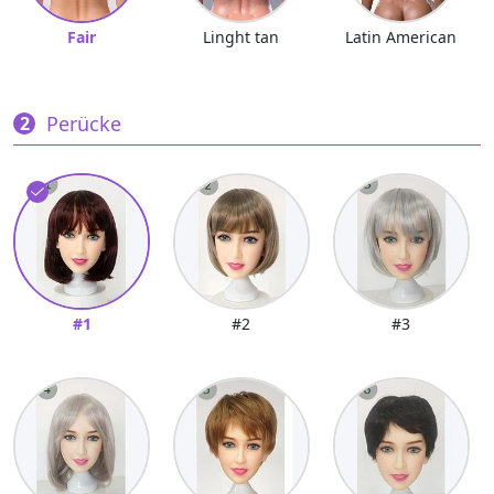
Fair
Linght tan
Latin American
Perücke
#1
#2
#3