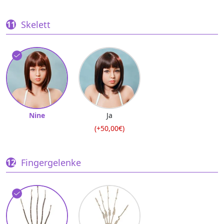
Skelett
Nine
Ja
(+50,00€)
Fingergelenke