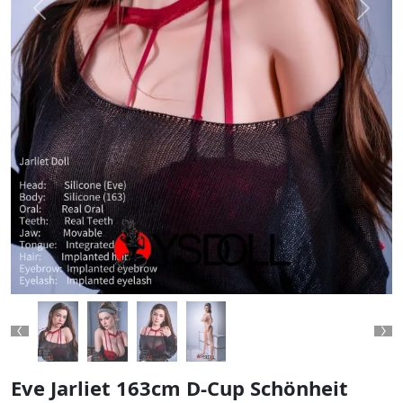
Previous
Next
Previous
Ne
Eve Jarliet 163cm D-Cup Schönheit