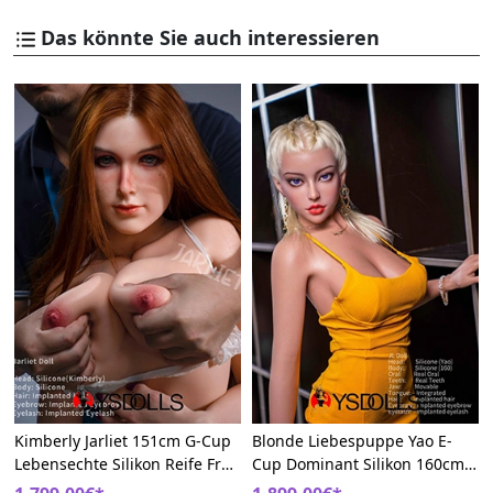
Das könnte Sie auch interessieren
Kimberly Jarliet 151cm G-Cup
Blonde Liebespuppe Yao E-
Lebensechte Silikon Reife Frau
Cup Dominant Silikon 160cm
Liebes Puppen
Jarliet Doll