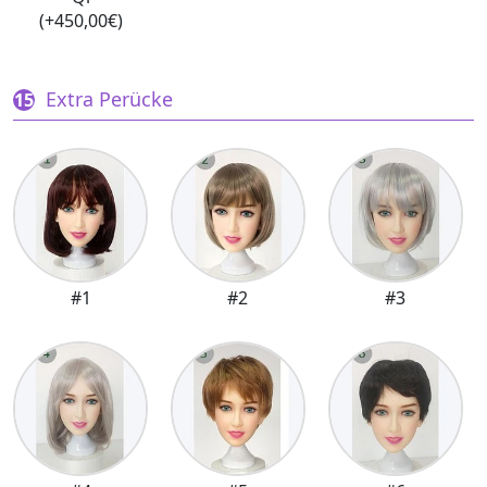
(+450,00€)
Extra Perücke
#1
#2
#3