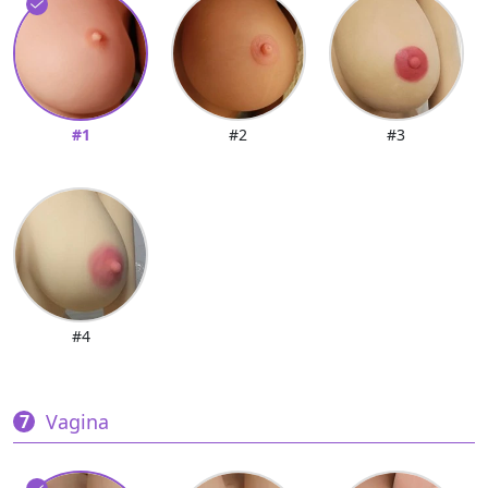
#1
#2
#3
#4
Vagina