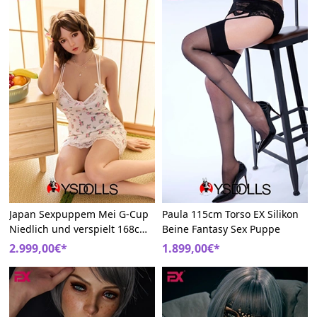
Japan Sexpuppem Mei G-Cup
Paula 115cm Torso EX Silikon
Niedlich und verspielt 168cm
Beine Fantasy Sex Puppe
Silikon EX Doll
2.999,00€*
1.899,00€*