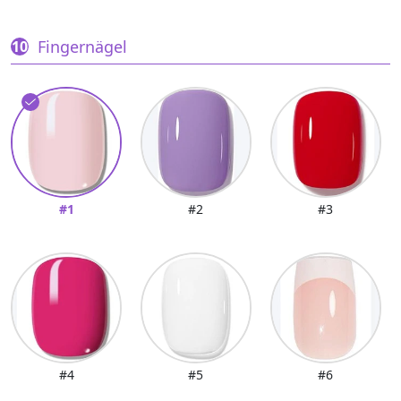
Fingernägel
#1
#2
#3
#4
#5
#6