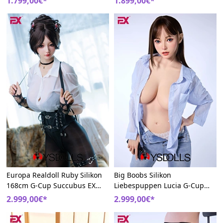
1.799,00€*
1.899,00€*
Europa Realdoll Ruby Silikon
Big Boobs Silikon
168cm G-Cup Succubus EX
Liebespuppen Lucia G-Cup
Doll
168cm EX Doll Freizeit-Büro-
2.999,00€*
2.999,00€*
Outfit