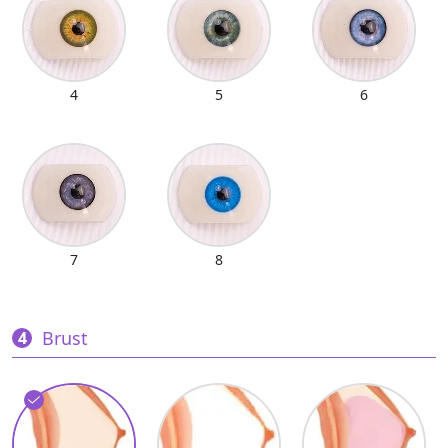
4
5
6
7
8
Brust