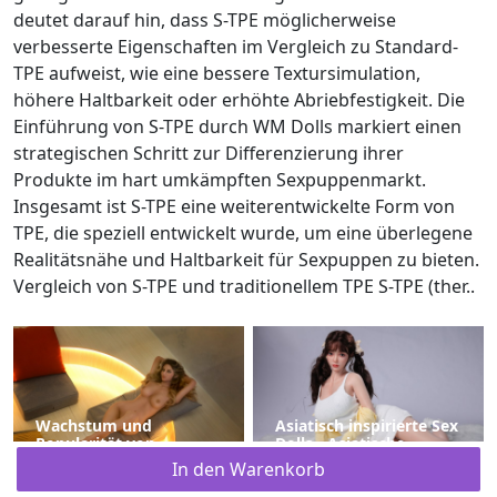
deutet darauf hin, dass S-TPE möglicherweise
verbesserte Eigenschaften im Vergleich zu Standard-
TPE aufweist, wie eine bessere Textursimulation,
höhere Haltbarkeit oder erhöhte Abriebfestigkeit. Die
Einführung von S-TPE durch WM Dolls markiert einen
strategischen Schritt zur Differenzierung ihrer
Produkte im hart umkämpften Sexpuppenmarkt.
Insgesamt ist S-TPE eine weiterentwickelte Form von
TPE, die speziell entwickelt wurde, um eine überlegene
Realitätsnähe und Haltbarkeit für Sexpuppen zu bieten.
Vergleich von S-TPE und traditionellem TPE S-TPE (ther..
Wachstum und
Asiatisch inspirierte Sex
Popularität von
Dolls - Asiatische
Sexpuppen: Eine
Sexpuppe
In den Warenkorb
aufstrebende Branche
im Wandel