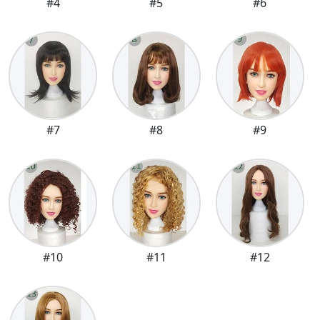
#4
#5
#6
#7
#8
#9
#10
#11
#12