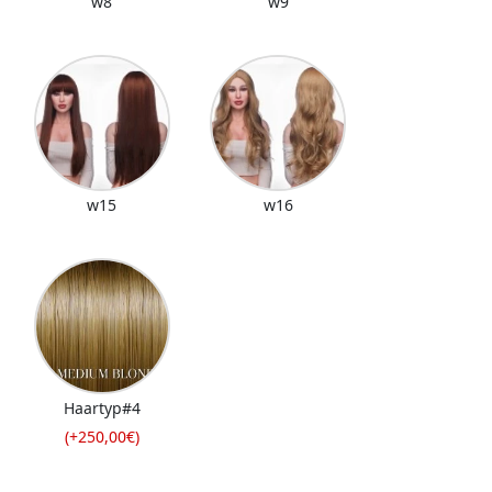
w8
w9
w15
w16
Haartyp#4
(+250,00€)