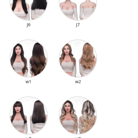
J6
J7
w1
w2