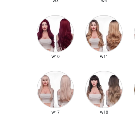
w3
w4
w10
w11
w17
w18