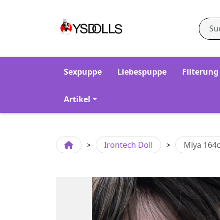
Sexpuppe
Liebespuppe
Filterung
Artikel
Irontech Doll
Miya 164c