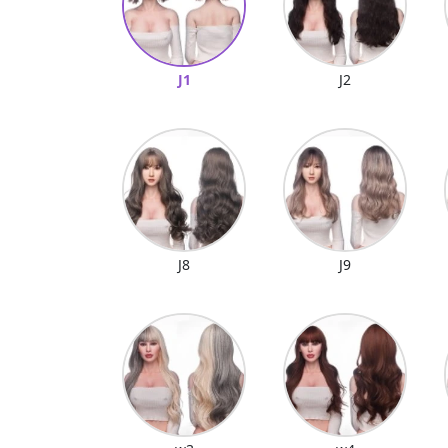
J1
J2
J8
J9