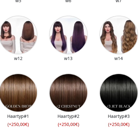
w5
w6
w7
w12
w13
w14
Haartyp#1
Haartyp#2
Haartyp#3
(+250,00€)
(+250,00€)
(+250,00€)