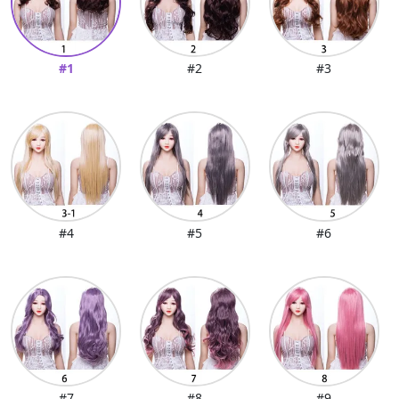
#1
#2
#3
#4
#5
#6
#7
#8
#9