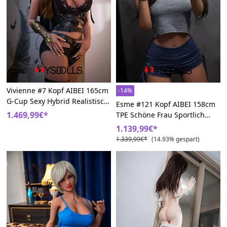
Vivienne #7 Kopf AIBEI 165cm
-14%
G-Cup Sexy Hybrid Realistisch
Esme #121 Kopf AIBEI 158cm
Sex Puppe
1.469,99€*
TPE Schöne Frau Sportlich
Sexpuppem
1.139,99€*
1.339,99€*
(14.93% gespart)