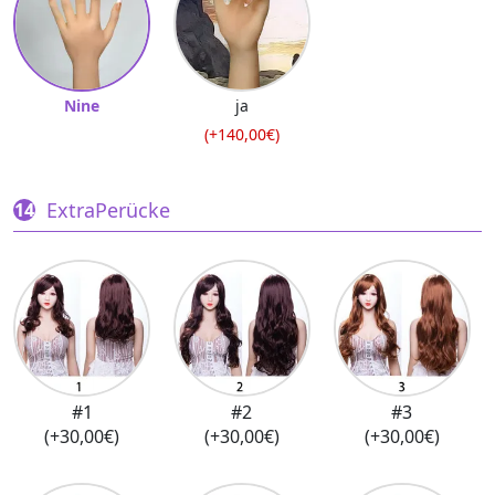
Nine
ja
(+140,00€)
ExtraPerücke
#1
#2
#3
(+30,00€)
(+30,00€)
(+30,00€)