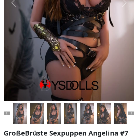
Previous
Next
Previous
Ne
GroßeBrüste Sexpuppen Angelina #7