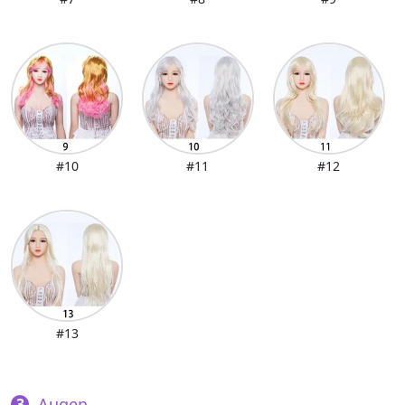
#10
#11
#12
#13
Augen