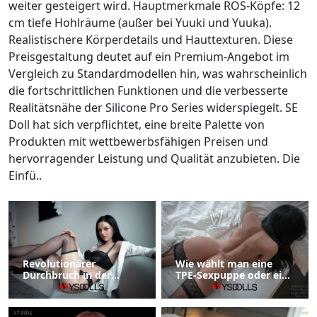
weiter gesteigert wird. Hauptmerkmale ROS-Köpfe: 12
cm tiefe Hohlräume (außer bei Yuuki und Yuuka).
Realistischere Körperdetails und Hauttexturen. Diese
Preisgestaltung deutet auf ein Premium-Angebot im
Vergleich zu Standardmodellen hin, was wahrscheinlich
die fortschrittlichen Funktionen und die verbesserte
Realitätsnähe der Silicone Pro Series widerspiegelt. SE
Doll hat sich verpflichtet, eine breite Palette von
Produkten mit wettbewerbsfähigen Preisen und
hervorragender Leistung und Qualität anzubieten. Die
Einfü..
Revolutionärer
Wie wählt man eine
Durchbruch in der
TPE-Sexpuppe oder eine
Puppentechnologie
Silikon-Sexpuppe?
verbessert die
Benutzererfahrung