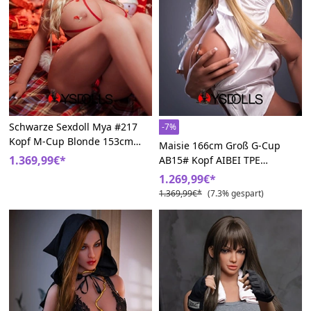
Schwarze Sexdoll Mya #217
-7%
Kopf M-Cup Blonde 153cm
Maisie 166cm Groß G-Cup
TPE AIBEI Doll
1.369,99€*
AB15# Kopf AIBEI TPE
Ebenholzfarben Sexpuppen
1.269,99€*
1.369,99€*
(7.3% gespart)