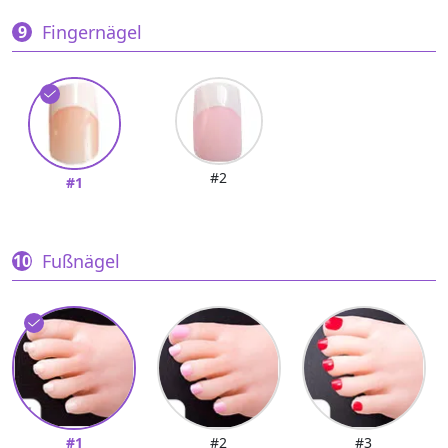
Fingernägel
#2
#1
Fußnägel
#1
#2
#3