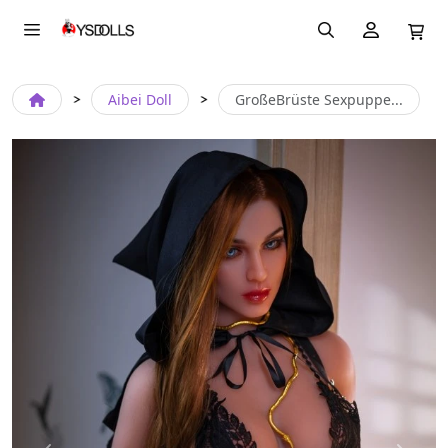
Aibei Doll
GroßeBrüste Sexpuppe...