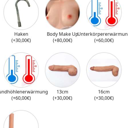
Haken
Body Make Up
Unterkörpererwärmun
(+30,00€)
(+80,00€)
(+60,00€)
undhöhlenerwärmung
13cm
16cm
(+60,00€)
(+30,00€)
(+30,00€)