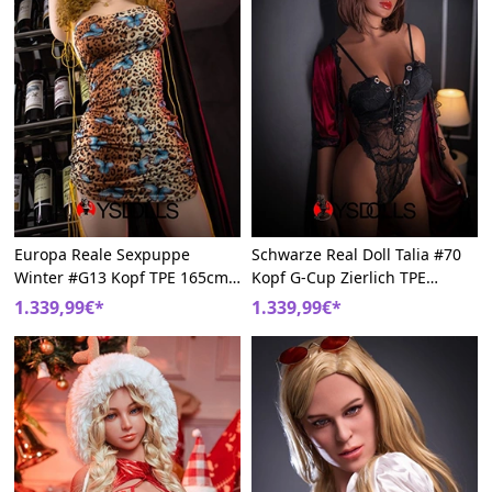
Europa Reale Sexpuppe
Schwarze Real Doll Talia #70
Winter #G13 Kopf TPE 165cm
Kopf G-Cup Zierlich TPE
G-Cup Weinparty AIBEI Doll
165cm AIBEI Doll
1.339,99€*
1.339,99€*