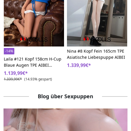
Nina #8 Kopf Fein 165cm TPE
-14%
Asiatische Liebespuppe AIBEI
Laila #121 Kopf 158cm H-Cup
1.339,99€*
Blaue Augen TPE AIBEI
Schwarze Liebespuppen
1.139,99€*
1.339,99€*
(14.93% gespart)
Blog über Sexpuppen