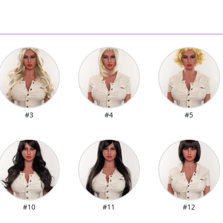
#3
#4
#5
#10
#11
#12