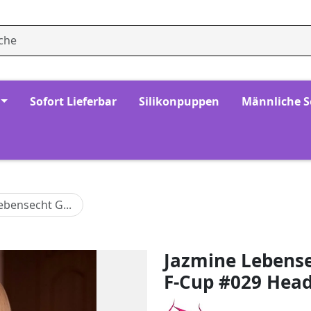
Sofort Lieferbar
Silikonpuppen
Männliche 
ebensecht G...
Jazmine Lebens
F-Cup #029 Head