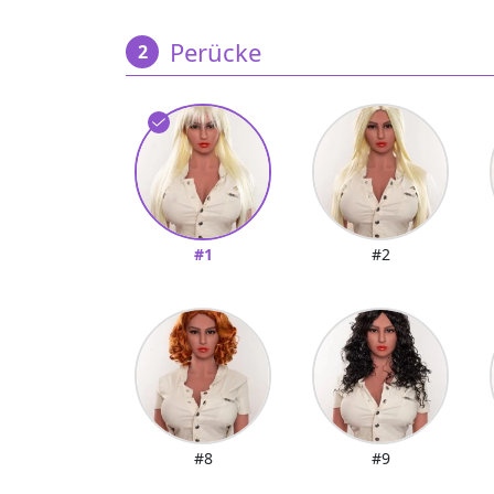
Perücke
#1
#2
#8
#9