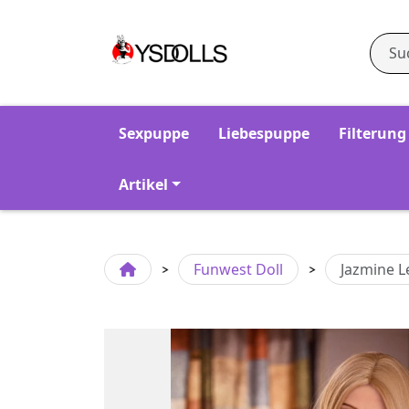
Sexpuppe
Liebespuppe
Filterung
Artikel
Funwest Doll
Jazmine L