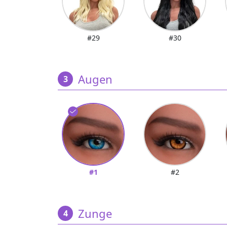
#29
#30
Augen
#1
#2
Zunge