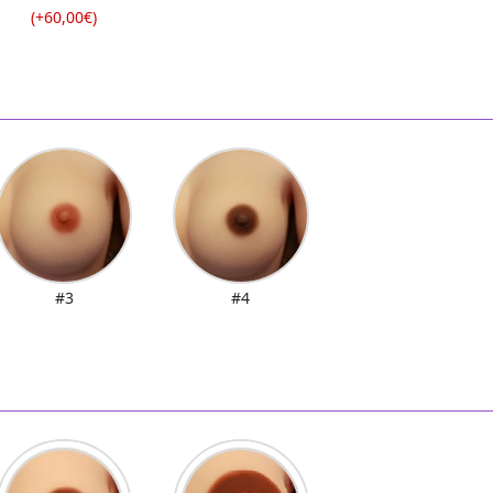
(+60,00€)
#3
#4