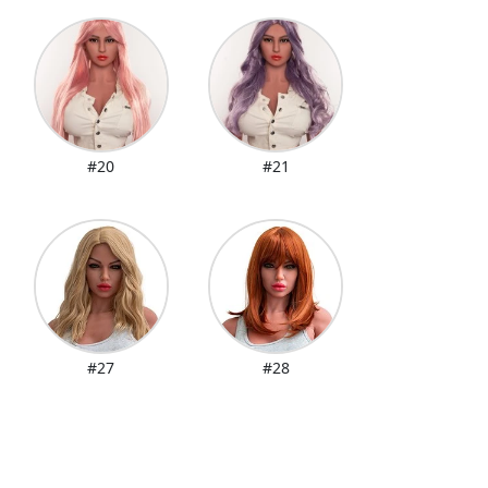
#20
#21
#27
#28