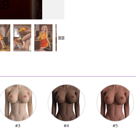
Next
#3
#4
#5