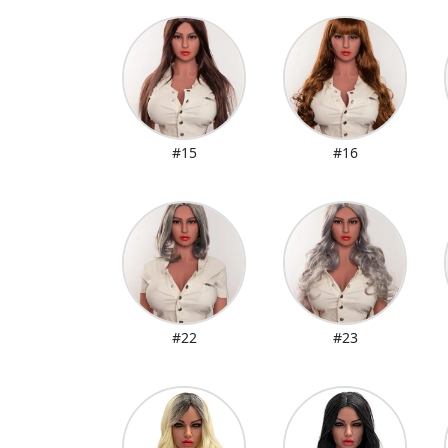
#15
#16
#22
#23