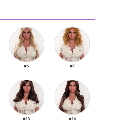
#6
#7
#13
#14