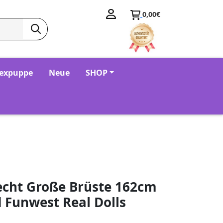
0,00€
Sexpuppe
Neue
SHOP
echt Große Brüste 162cm
 Funwest Real Dolls