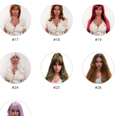
#17
#18
#19
#24
#25
#26