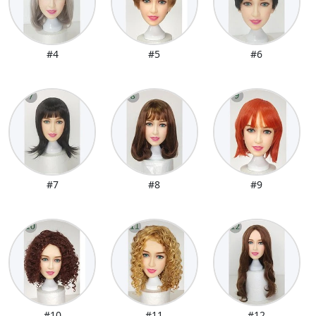
#4
#5
#6
#7
#8
#9
#10
#11
#12