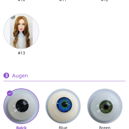
#13
Augen
Balck
Blue
Breen