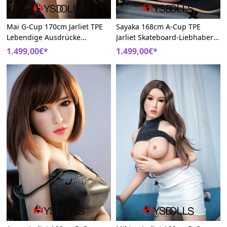
Mai G-Cup 170cm Jarliet TPE
Sayaka 168cm A-Cup TPE
Lebendige Ausdrücke
Jarliet Skateboard-Liebhaber
Realistisch Sexpuppe
Schlanke Liebespuppe
1.499,00€*
1.499,00€*