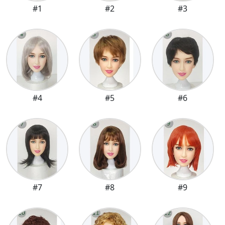
#1
#2
#3
#4
#5
#6
#7
#8
#9