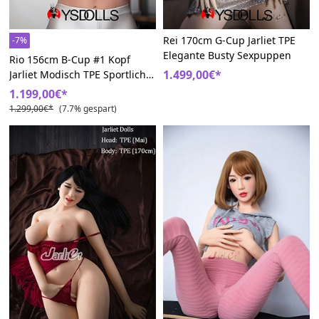
Rei 170cm G-Cup Jarliet TPE
-7%
Elegante Busty Sexpuppen
Rio 156cm B-Cup #1 Kopf
1.499,00€*
Jarliet Modisch TPE Sportlich
Sex Puppe
1.199,00€*
1.299,00€*
(7.7% gespart)