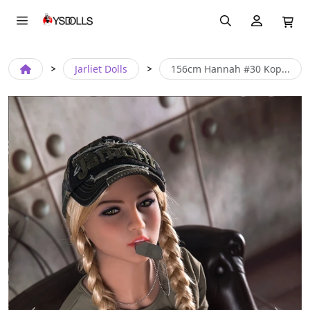
Jarliet Dolls
156cm Hannah #30 Kop...