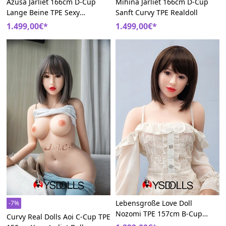
Azusa Jarliet 166cm D-Cup
Mihina Jarliet 166cm D-Cup
Lange Beine TPE Sexy
Sanft Curvy TPE Realdoll
Liebespuppe
1.499,00€*
1.499,00€*
Lebensgroße Love Doll
-7%
Nozomi TPE 157cm B-Cup
Curvy Real Dolls Aoi C-Cup TPE
Ausdrucksstark Jarliet Doll