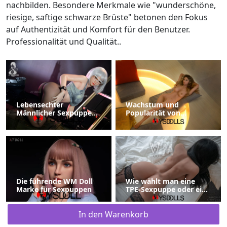
nachbilden. Besondere Merkmale wie "wunderschöne,
riesige, saftige schwarze Brüste" betonen den Fokus
auf Authentizität und Komfort für den Benutzer.
Professionalität und Qualität..
Lebensechter
Wachstum und
Männlicher Sexpuppen
Popularität von
Hochwertige
Sexpuppen: Eine
Sexspielzeuge
aufstrebende Branche
im Wandel
Die führende WM Doll
Wie wählt man eine
Marke für Sexpuppen
TPE-Sexpuppe oder eine
Silikon-Sexpuppe?
In den Warenkorb