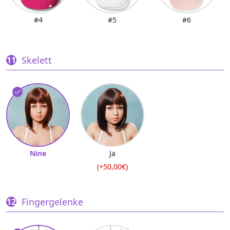
#4
#5
#6
Skelett
Nine
Ja
(+50,00€)
Fingergelenke