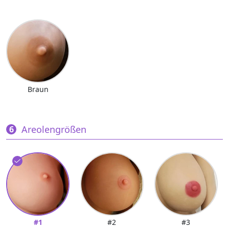
Braun
Areolengrößen
#1
#2
#3